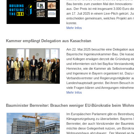
Bau bereits zum zweiten Mal den Innovations
aus. Der Preis ist mit insgesamt 3.000 Euro dot
am 17. Juli 2025 in einem Live-Pitch gekürt. J
entscheiden gemeinsam, welches Projekt am 
konnte.
Mehr Infos
Kammer empfängt Delegation aus Kasachstan
Am 22. Mai 2025 besuchte eine Delegation au
Bayerische Ingenieurekammer-Bau. Die kasac
und Kollegen erwägen derzeit die Gründung e
und informierten sich bei BayIka-Vorstandsmitg
Hennecke, wie die Kammer als Selbstverwaltu
und Ingenieure in Bayern organisiert ist. Dazu
Verbandsvertreter und Regierungsmitglieder a
Landeshauptstadt gereist. Bei ihrem Besuch i
viele Fragen klären und Anregungen mitnehme
Mehr Infos
Bauminister Bernreiter: Brauchen weniger EU-Bürokratie beim Woh
Im Europäischen Parlament gibt es Bestrebung
Klimagesetzgebung zu überarbeiten. Bayerns B
Bernreiter, der auch Vorsitzender der Bauminis
möchte diese Gelegenheit nutzen, um Bürokrat
Wohnungsbaus abzubauen: „Der Mangel an 