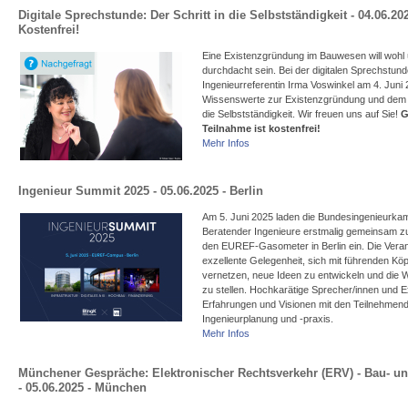
Digitale Sprechstunde: Der Schritt in die Selbstständigkeit - 04.06.202
Kostenfrei!
Eine Existenzgründung im Bauwesen will wohl 
durchdacht sein. Bei der digitalen Sprechstund
Ingenieurreferentin Irma Voswinkel am 4. Juni 
Wissenswerte zur Existenzgründung und dem er
die Selbstständigkeit. Wir freuen uns auf Sie!
G
Teilnahme ist kostenfrei!
Mehr Infos
Ingenieur Summit 2025 - 05.06.2025 - Berlin
Am 5. Juni 2025 laden die Bundesingenieurka
Beratender Ingenieure erstmalig gemeinsam z
den EUREF-Gasometer in Berlin ein. Die Verans
exzellente Gelegenheit, sich mit führenden Kö
vernetzen, neue Ideen zu entwickeln und die W
zu stellen. Hochkarätige Sprecher/innen und Ex
Erfahrungen und Visionen mit den Teilnehmende
Ingenieurplanung und -praxis.
Mehr Infos
Münchener Gespräche: Elektronischer Rechtsverkehr (ERV) - Bau- u
- 05.06.2025 - München