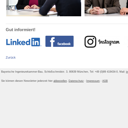
Gut informiert!
Zurück
Bayerische Ingenieurekammer-Bau, Schloßschmidstr. 3, 80639 München, Tel: +49 (0)89 419434-0, Mail:
i
Sie können diesen Newsletter jederzeit hier
abbestellen
.
Datenschutz
-
Impressum
-
AGB