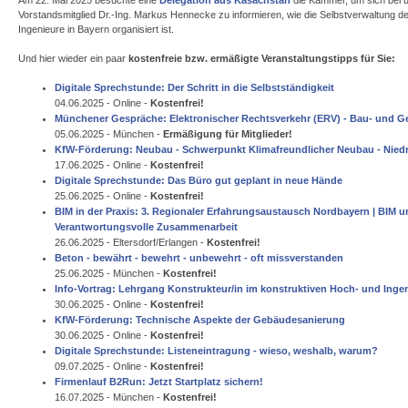
Am 22. Mai 2025 besuchte eine
Delegation aus Kasachstan
die Kammer, um sich bei
Vorstandsmitglied Dr.-Ing. Markus Hennecke zu informieren, wie die Selbstverwaltung d
Ingenieure in Bayern organisiert ist.
Und hier wieder ein paar
kostenfreie bzw. ermäßigte
Veranstaltungstipps
für Sie:
Digitale Sprechstunde: Der Schritt in die Selbstständigkeit
04.06.2025 - Online -
Kostenfrei!
Münchener Gespräche: Elektronischer Rechtsverkehr (ERV) - Bau- und 
05.06.2025 - München -
Ermäßigung für Mitglieder!
KfW-Förderung: Neubau - Schwerpunkt Klimafreundlicher Neubau - Nied
17.06.2025 - Online -
Kostenfrei!
Digitale Sprechstunde: Das Büro gut geplant in neue Hände
25.06.2025 - Online -
Kostenfrei!
BIM in der Praxis: 3. Regionaler Erfahrungsaustausch Nordbayern | BIM u
Verantwortungsvolle Zusammenarbeit
26.06.2025 - Eltersdorf/Erlangen -
Kostenfrei!
Beton - bewährt - bewehrt - unbewehrt - oft missverstanden
25.06.2025 - München -
Kostenfrei!
Info-Vortrag: Lehrgang Konstrukteur/in im konstruktiven Hoch- und Inge
30.06.2025 - Online -
Kostenfrei!
KfW-Förderung: Technische Aspekte der Gebäudesanierung
30.06.2025 - Online -
Kostenfrei!
Digitale Sprechstunde: Listeneintragung - wieso, weshalb, warum?
09.07.2025 - Online -
Kostenfrei!
Firmenlauf B2Run: Jetzt Startplatz sichern!
16.07.2025 - München -
Kostenfrei!