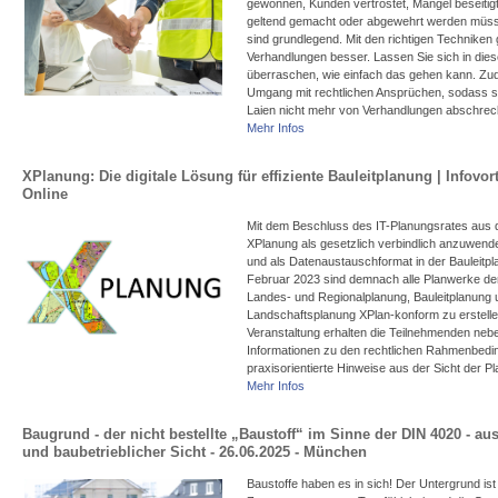
gewonnen, Kunden vertröstet, Mängel beseitig
geltend gemacht oder abgewehrt werden müs
sind grundlegend.
Mit den richtigen Techniken 
Verhandlungen besser. Lassen Sie sich in die
überraschen, wie einfach das gehen kann. Zu
Umgang mit rechtlichen Ansprüchen, sodass si
Laien nicht mehr von Verhandlungen abschre
Mehr Infos
XPlanung: Die digitale Lösung für effiziente Bauleitplanung | Infovort
Online
Mit dem Beschluss des IT-Planungsrates aus
XPlanung als gesetzlich verbindlich anzuwen
und als Datenaustauschformat in der Bauleitpla
Februar 2023 sind demnach alle Planwerke d
Landes- und Regionalplanung, Bauleitplanung 
Landschaftsplanung XPlan-konform zu erstellen
Veranstaltung erhalten die Teilnehmenden ne
Informationen zu den rechtlichen Rahmenbed
praxisorientierte Hinweise aus der Sicht der P
Mehr Infos
Baugrund - der nicht bestellte „Baustoff“ im Sinne der DIN 4020 - au
und baubetrieblicher Sicht - 26.06.2025 - München
Baustoffe haben es in sich! Der Untergrund ist