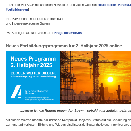
Jetzt aber viel Spaß mit unserem Newsletter und vielen weiteren
Neuigkeiten
,
Veranst
Fortbildungen
!
Ihre Bayerische Ingenieurekammer-Bau
und Ingenieurakademie Bayern
PS: Beteiligen Sie sich an unserer
Frage des Monats
!
Neues Fortbildungsprogramm für 2. Halbjahr 2025 online
„Lernen ist wie Rudern gegen den Strom – sobald man aufhört, treibt 
Mit diesen Worten machte der britische Komponist Benjamin Britten auf die Bedeutung d
Lernens aufmerksam. Bildung und Wissen sind integrale Bestandteile des Ingenieurwes