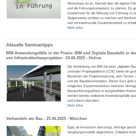
Workshops ist es, Klarheit über die eigene Füh
und die Führungskompetenz zu stärken. Es ge
Gewahrsein für die Wirkung von Führung zu en
Stolpersteine sichtbar zu machen und Werkze
und vertrauensvolle Zusammenarbeit zu erhal
Mehr Infos
Aktuelle Seminartipps
BIM-Anwendungsfälle in der Praxis: BIM und Digitale Baustelle in d
von Infrastrukturbauprojekten - 24.06.2025 - Online
Die Verbindung von BIM mit einer „digitalen Bau
zentralen Projektplattform (CDE) bietet ein gro
Bereichen der Projektsteuerung, dem Termin- 
und der Baudokumentation. Dieser Kurs geht sp
mögliches Zusammenwirken mehrerer Vertrag
Bauausführungsphase in ausgewählten Anwend
werden bereits realisierte Anwendungsfälle aus
und kritisch diskutiert.
Mehr Infos
Verhandeln am Bau - 25.06.2025 - München
Egal, ob Investoren überzeugt, Verträge gesch
Vergütungsmodelle abgestimmt, Zeitpläne koordi