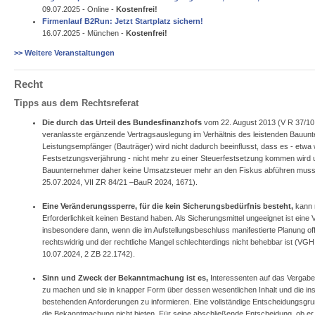
09.07.2025 - Online -
Kostenfrei!
Firmenlauf B2Run: Jetzt Startplatz sichern!
16.07.2025 - München -
Kostenfrei!
>> Weitere Veranstaltungen
Recht
Tipps aus dem Rechtsreferat
Die durch das Urteil des Bundesfinanzhofs
vom 22. August 2013
(V R 37/10
veranlasste ergänzende Vertragsauslegung im Verhältnis des leistenden Bauu
Leistungsempfänger (Bauträger) wird nicht dadurch beeinflusst, dass es - etwa
Festsetzungsverjährung - nicht mehr zu einer Steuerfestsetzung kommen wird 
Bauunternehmer daher keine Umsatzsteuer mehr an den Fiskus abführen muss 
25.07.2024, VII ZR 84/21 –BauR 2024, 1671).
Eine Veränderungssperre, für die kein Sicherungsbedürfnis besteht,
kann
Erforderlichkeit keinen Bestand haben. Als Sicherungsmittel ungeeignet ist ein
insbesondere dann, wenn die im Aufstellungsbeschluss manifestierte Planung off
rechtswidrig und der rechtliche Mangel schlechterdings nicht behebbar ist (VGH
10.07.2024, 2 ZB 22.1742).
Sinn und Zweck der Bekanntmachung ist es,
Interessenten auf das Vergab
zu machen und sie in knapper Form über dessen wesentlichen Inhalt und die ins
bestehenden Anforderungen zu informieren. Eine vollständige Entscheidungsgru
die Bekanntmachung nicht bieten. Für seine abschließende Entscheidung, ob er 