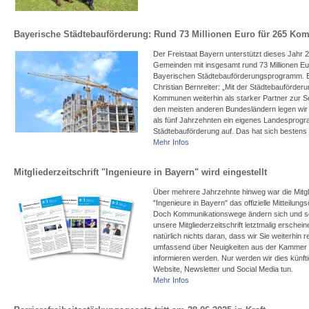
Bayerische Städtebauförderung: Rund 73 Millionen Euro für 265 K
Der Freistaat Bayern unterstützt dieses Jahr 
Gemeinden mit insgesamt rund 73 Millionen E
Bayerischen Städtebauförderungsprogramm. 
Christian Bernreiter: „Mit der Städtebauförder
Kommunen weiterhin als starker Partner zur Se
den meisten anderen Bundesländern legen wir 
als fünf Jahrzehnten ein eigenes Landesprog
Städtebauförderung auf. Das hat sich bestens
Mehr Infos
Mitgliederzeitschrift "Ingenieure in Bayern" wird eingestellt
Über mehrere Jahrzehnte hinweg war die Mitgli
"Ingenieure in Bayern" das offizielle Mitteilun
Doch Kommunikationswege ändern sich und so
unsere Mitgliederzeitschrift letztmalig erschei
natürlich nichts daran, dass wir Sie weiterhin 
umfassend über Neuigkeiten aus der Kammer
informieren werden. Nur werden wir dies künft
Website, Newsletter und Social Media tun.
Mehr Infos