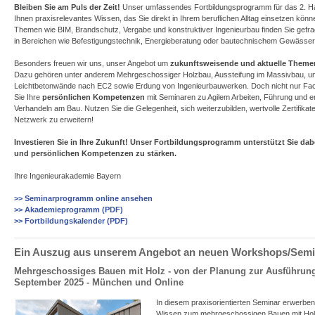
Bleiben Sie am Puls der Zeit!
Unser umfassendes Fortbildungsprogramm für das 2. Hal
Ihnen praxisrelevantes Wissen, das Sie direkt in Ihrem beruflichen Alltag einsetzen kö
Themen wie BIM, Brandschutz, Vergabe und konstruktiver Ingenieurbau finden Sie gefra
in Bereichen wie Befestigungstechnik, Energieberatung oder bautechnischem Gewässer
Besonders freuen wir uns, unser Angebot um
zukunftsweisende und aktuelle Theme
Dazu gehören unter anderem Mehrgeschossiger Holzbau, Aussteifung im Massivbau, u
Leichtbetonwände nach EC2 sowie Erdung von Ingenieurbauwerken. Doch nicht nur Fac
Sie Ihre
persönlichen Kompetenzen
mit Seminaren zu Agilem Arbeiten, Führung und e
Verhandeln am Bau. Nutzen Sie die Gelegenheit, sich weiterzubilden, wertvolle Zertifikat
Netzwerk zu erweitern!
Investieren Sie in Ihre Zukunft!
Unser Fortbildungsprogramm unterstützt Sie dabei
und persönlichen Kompetenzen zu stärken.
Ihre Ingenieurakademie Bayern
>> Seminarprogramm online ansehen
>> Akademieprogramm (PDF)
>> Fortbildungskalender (PDF)
Ein Auszug aus unserem Angebot an neuen Workshops/Sem
Mehrgeschossiges Bauen mit Holz - von der Planung zur Ausführung
September 2025 - München und Online
In diesem praxisorientierten Seminar erwerbe
Wissen zum mehrgeschossigen Bauen mit Hol