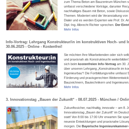
zum Thema Beton am Bauzentrum München stat
umfasst verschiedene Vorträge, darunter Recy
nachhaltiges Bauen mit Beton, sowie Diskussi
Themen. Moderiert wird die Veranstaltung von D
Dialer und es werden Experten wie Prof. Dr. 
Dipl.-Ing. Albrecht Richter sprechen.
Der Eintrit
Mehr Infos
Info-Vortrag: Lehrgang Konstrukteur/in im konstruktiven Hoch- und I
30.06.2025 - Online - Kostenfrei!
Sie möchten Ihre Mitarbeitenden oder sich selbs
und praxisnah als Konstrukteur/in weiterbilden
sich beim
kostenfreien Info-Vortrag
am 30. J
über unseren Lehrgang „Konstrukteur/in im ko
Ingenieurbau“! Die Fortbildungsreihe umfasst 
Förderung und praxisgerechten Weiterentwick
Bauzeichnern, Bautechnikern und Ingenieuren
Mehr Infos
3. Innovationstag „Bauen der Zukunft“ - 08.07.2025 - München / Onli
Zukunftssicher, nachhaltig, innovativ – am 8. Ju
Innovationstag „Bauen der Zukunft“ im Deu
statt! Von 8:00 bis 17:00 Uhr erwarten Sie sp
neueste Entwicklungen und praxisnahe Lösung
morgen. Die
Bayerische Ingenieurekammer-