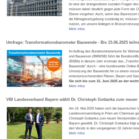
ist eine der drängendsten sozialen Fragen des
müssen daher deutlich gegen jede Form der Ü
Ebene vorgehen. Auch, wenn das Bauressort ni
die Klimagesetzgebung zuständig ist, müssen w
nutzen, um unsere Anliegen in Brüssel einzusp
Mehr Infos
Umfrage: Transformationsbarometer Bauwende - Bis 15.06.2025 teil
Im Auftrag des Bundesministeriums für Wohnen
und Bauwesen (BMWSB) führt die Bundesstif
(BSBA) in diesem Jahr erstmals das „Transfo
Bauwende“ durch – eine bundesweite Online-B
Umsetzung der Bauwende hin zu einem resso
emissionsschonenden Planen, Bauen und Sani
Sie sich bis zum 15. Juni 2025 an der wich
Mehr Infos
VBI Landesverband Bayern wählt Dr. Christoph Gottanka zum neuen 
Am 16. Mai 2025 haben sich die bayerischen VB
Landesversammlung in Prien am Chiemsee getr
Christoph Gottanka zum neuen Vorsitzenden
Bayern gewählt. Dr. Christoph Gottanka folgt au
den Vorsitz in den vergangenen 10 Jahren inne
Mehr Infos