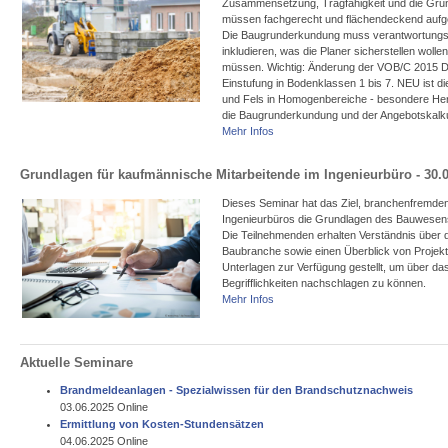
Zusammensetzung, Tragfähigkeit und die Gru
müssen fachgerecht und flächendeckend auf
Die Baugrunderkundung muss verantwortungs
inkludieren, was die Planer sicherstellen wollen
müssen. Wichtig: Änderung der VOB/C 2015 DI
Einstufung in Bodenklassen 1 bis 7. NEU ist di
und Fels in Homogenbereiche - besondere He
die Baugrunderkundung und der Angebotskalku
Mehr Infos
Grundlagen für kaufmännische Mitarbeitende im Ingenieurbüro - 30.
Dieses Seminar hat das Ziel, branchenfremden
Ingenieurbüros die Grundlagen des Bauwesens
Die Teilnehmenden erhalten Verständnis über d
Baubranche sowie einen Überblick von Projek
Unterlagen zur Verfügung gestellt, um über da
Begrifflichkeiten nachschlagen zu können.
Mehr Infos
Aktuelle Seminare
Brandmeldeanlagen - Spezialwissen für den Brandschutznachweis
03.06.2025 Online
Ermittlung von Kosten-Stundensätzen
04.06.2025 Online