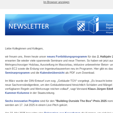
Im Browser anzeigen
Liebe Kolleginnen und Kollegen,
wir freuen uns, Ihnen heute unser
neues Fortbildungsprogramm
für das
2. Halbjahr
erwarten Sie wieder viele spannende Seminare und neue Themen. So haben wir jetzt a
Mehrgeschossiger Holzbau, Aussteifung im Massivbau, inklusive unbewehrter Beton- u
nach EC2 sowie die Erdung von Ingenieurbauwerken neu im Programm. Hier gibt es da
Seminarprogramm
und die
Kalenderübersicht
als PDF zum Download.
Im März wurde der DIN-Entwurf zum sog. „Gebäude-TÜV“ vorgelegt. „Es braucht keine
neue Sachverständigenliste, um den Gebäudebestand hinsichtlich Schäden und Mängel 
verfügbaren Regeln und Werkzeuge reichen vollauf“, sagt Vorstand
Klaus-Jürgen Edel
Kammer-Kolumne
in der Staatszeitung.
Sechs innovative Projekte
sind für den
"Building Outside The Box"-Preis 2025
nomin
werden am 17. Juli 2025 in einem Live-Pitch gekürt.