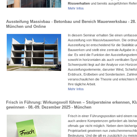
Rissverhalten
und bereits ausgeführten Refer
Mehr Infos
Aussteifung Massivbau - Betonbau und Bereich Mauerwerksbau - 28. 
München und Online
In diesem Seminar erhalten Sie einen umfassen
Aussteifung von Massivbauwerken. Die ordn
Aussteifung ist entscheidend für die Stabilität 
Bauwerken und stellt eine zentrale Aufgabe i
dar. Es wird die Funktion der Aussteifungselem
sowohl in horizontalen als auch vertikalen Sys
Schwerpunkt liegt auf der Analyse von Horizont
Aussteifungselemente, darunter Wind, Schiefste
Erddruck, Erdbeben und Sonderlasten. Zahlrei
veranschaulichen die Theorie und erleichtern 
Ihre tägliche Arbeit.
Mehr Infos
Frisch in Führung: Wirkungsvoll führen – Stolpersteine erkennen, Kl
gewinnen - 08.-09. Dezember 2025 - München
Frisch in einer Führungsposition wird einem ras
auch andere Kompetenzen gefordert als bisher.
oftmals gar nicht möglich. Neben dem bisherig
Projektarbeit gewinnen nun zwischenmenschl
Bedeutung. Und die gilt es zusätzlich zu meiste