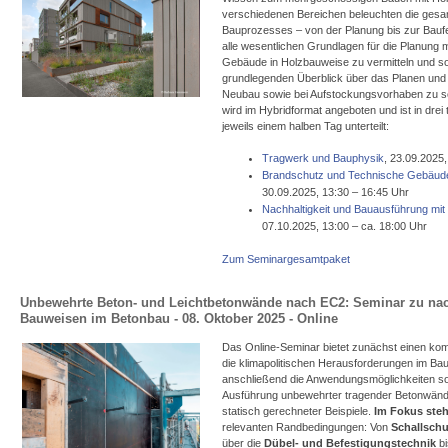
verschiedenen Bereichen beleuchten die gesa
Bauprozesses – von der Planung bis zur Bauferti
alle wesentlichen Grundlagen für die Planung
Gebäude in Holzbauweise zu vermitteln und so
grundlegenden Überblick über das Planen und
Neubau sowie bei Aufstockungsvorhaben zu s
wird im Hybridformat angeboten und ist in dre
jeweils einem halben Tag unterteilt:
Tragwerk und Bauphysik
, 23.09.2025
Brandschutz und Technische Gebäud
30.09.2025, 13:30 – 16:45 Uhr
Nachhaltigkeit und Bauausführung mit
07.10.2025, 13:00 – ca. 18:00 Uhr
Zum Seminargesamtpaket
Unbewehrte Beton- und Leichtbetonwände nach EC2: Seminar zu nac
Bauweisen im Betonbau - 08. Oktober 2025 - Online
Das Online-Seminar bietet zunächst einen ko
die klimapolitischen Herausforderungen im Ba
anschließend die Anwendungsmöglichkeiten so
Ausführung unbewehrter tragender Betonwänd
statisch gerechneter Beispiele.
Im Fokus ste
relevanten Randbedingungen: Von
Schallsch
über die
Dübel- und Befestigungstechnik
bi