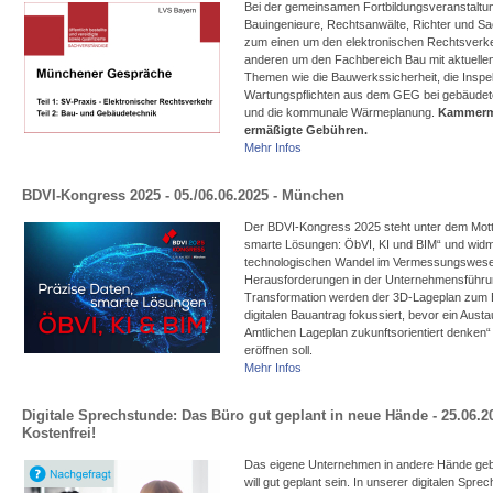
Bei der gemeinsamen Fortbildungsveranstaltung
Bauingenieure, Rechtsanwälte, Richter und Sa
zum einen um den elektronischen Rechtsverk
anderen um den Fachbereich Bau mit aktuell
Themen wie die Bauwerkssicherheit, die Inspe
Wartungspflichten aus dem GEG bei gebäudet
und die kommunale Wärmeplanung.
Kammermi
ermäßigte Gebühren.
Mehr Infos
BDVI-Kongress 2025 - 05./06.06.2025 - München
Der BDVI-Kongress 2025 steht unter dem Mott
smarte Lösungen: ÖbVI, KI und BIM“ und wid
technologischen Wandel im Vermessungswes
Herausforderungen in der Unternehmensführun
Transformation werden der 3D-Lageplan zum 
digitalen Bauantrag fokussiert, bevor ein Au
Amtlichen Lageplan zukunftsorientiert denken
eröffnen soll.
Mehr Infos
Digitale Sprechstunde: Das Büro gut geplant in neue Hände - 25.06.20
Kostenfrei!
Das eigene Unternehmen in andere Hände geben
will gut geplant sein. In unserer digitalen Spr