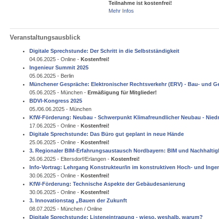
Teilnahme ist kostenfrei!
Mehr Infos
Veranstaltungsausblick
Digitale Sprechstunde: Der Schritt in die Selbstständigkeit
04.06.2025 - Online -
Kostenfrei!
Ingenieur Summit 2025
05.06.2025 - Berlin
Münchener Gespräche: Elektronischer Rechtsverkehr (ERV) - Bau- und 
05.06.2025 - München -
Ermäßigung für Mitglieder!
BDVI-Kongress 2025
05./06.06.2025 - München
KfW-Förderung: Neubau - Schwerpunkt Klimafreundlicher Neubau - Nied
17.06.2025 - Online -
Kostenfrei!
Digitale Sprechstunde: Das Büro gut geplant in neue Hände
25.06.2025 - Online -
Kostenfrei!
3. Regionaler BIM-Erfahrungsaustausch Nordbayern: BIM und Nachhaltig
26.06.2025 - Eltersdorf/Erlangen -
Kostenfrei!
Info-Vortrag: Lehrgang Konstrukteur/in im konstruktiven Hoch- und Inge
30.06.2025 - Online -
Kostenfrei!
KfW-Förderung: Technische Aspekte der Gebäudesanierung
30.06.2025 - Online -
Kostenfrei!
3. Innovationstag „Bauen der Zukunft
08.07.2025 - München / Online
Digitale Sprechstunde: Listeneintragung - wieso, weshalb, warum?