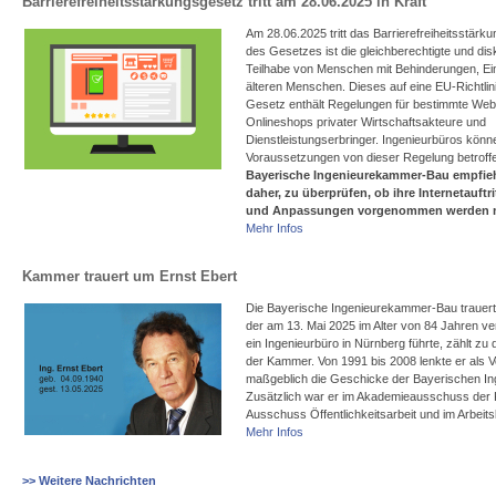
Barrierefreiheitsstärkungsgesetz tritt am 28.06.2025 in Kraft
Am 28.06.2025 tritt das Barrierefreiheitsstärkun
des Gesetzes ist die gleichberechtigte und dis
Teilhabe von Menschen mit Behinderungen, E
älteren Menschen. Dieses auf eine EU-Richtli
Gesetz enthält Regelungen für bestimmte Web
Onlineshops privater Wirtschaftsakteure und
Dienstleistungserbringer. Ingenieurbüros kön
Voraussetzungen von dieser Regelung betroff
Bayerische Ingenieurekammer-Bau empfiehl
daher, zu überprüfen, ob ihre Internetauftri
und Anpassungen vorgenommen werden 
Mehr Infos
Kammer trauert um Ernst Ebert
Die Bayerische Ingenieurekammer-Bau trauert 
der am 13. Mai 2025 im Alter von 84 Jahren ver
ein Ingenieurbüro in Nürnberg führte, zählt z
der Kammer. Von 1991 bis 2008 lenkte er als V
maßgeblich die Geschicke der Bayerischen I
Zusätzlich war er im Akademieausschuss der
Ausschuss Öffentlichkeitsarbeit und im Arbeitsk
Mehr Infos
>> Weitere Nachrichten