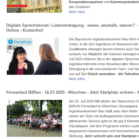
Kooperationspartner
und
Kammerpräsident
das Grußwort.
Mehr Infos
Digitale Sprechstunde: Listeneintragung - wieso, weshalb, warum? - 
Online - Kostenfrei!
Die Bayerische Ingenieurekammer-Bau führt n
Listen, in die sich Ingenieure im Bauwesen be
Qualifikation eintragen lassen können auch Serv
exklusiv nur Mitglieder der Kammer eintragen 
Juli 2025 erfahren Sie in der digitalen Sprechs
Ingenieurreferentin Irma Voswinkel alles Wiss
Eintragung in die verschiedenen Fach- und Serv
uns auf Sie!
Gleich anmelden - die Teilnahme
Mehr Infos
Firmenlauf B2Run - 16.07.2025 - München - Jetzt Startplatz sichern - 
Am 16. Juli 2025 fällt wieder der Startschuss fü
B2RUN Firmenlauf im Münchner Olympiapark. 
Ingenieurekammer-Bau stellt unter dem Motto
wieder ein Team mit laufbegeisterten Kammermi
altbekannter Strecke geht es die gut 6 Kilome
Olympiapark. Auf dem Programm stehen Laufe
begeisterten Kammerteam und Netzwerken bei
Stärkung.
Jetzt schnell sein und Startplatz 