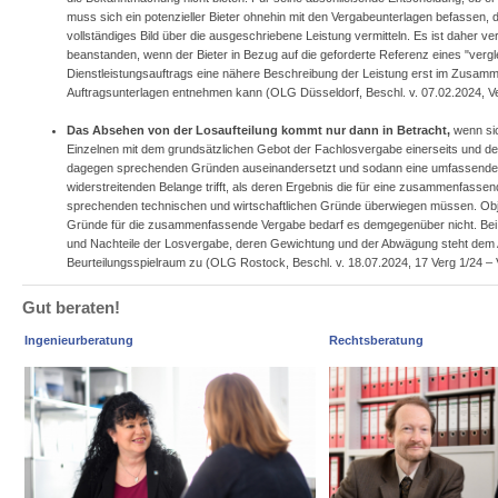
muss sich ein potenzieller Bieter ohnehin mit den Vergabeunterlagen befassen, d
vollständiges Bild über die ausgeschriebene Leistung vermitteln. Es ist daher ve
beanstanden, wenn der Bieter in Bezug auf die geforderte Referenz eines "verg
Dienstleistungsauftrags eine nähere Beschreibung der Leistung erst im Zusam
Auftragsunterlagen entnehmen kann (OLG Düsseldorf, Beschl. v. 07.02.2024, Ve
Das Absehen von der Losaufteilung kommt nur dann in Betracht,
wenn si
Einzelnen mit dem grundsätzlichen Gebot der Fachlosvergabe einerseits und de
dagegen sprechenden Gründen auseinandersetzt und sodann eine umfassend
widerstreitenden Belange trifft, als deren Ergebnis die für eine zusammenfasse
sprechenden technischen und wirtschaftlichen Gründe überwiegen müssen. Obj
Gründe für die zusammenfassende Vergabe bedarf es demgegenüber nicht. Bei 
und Nachteile der Losvergabe, deren Gewichtung und der Abwägung steht dem 
Beurteilungsspielraum zu (OLG Rostock, Beschl. v. 18.07.2024, 17 Verg 1/24 –
Gut beraten!
Ingenieurberatung
Rechtsberatung