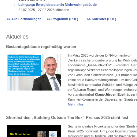
Lehrgang: Energieberater:in Nichtwohngebäude
21.07.2025 - 27.02.2026 München
>> Alle Fortbildungen
>> Programm (PDF)
>> Kalender (PDF)
Aktuelles
Bestandsgebäude regelmäßig warten
Im März 2025 wurde der DIN-Normentwurf
„Verkehrssicherungsüberprüfung für Wohngeb
sogenannte
„Gebäude-TÜV“
- vorgelegt. Der
regelmäßige Verkehrssicherheitsprüfungen vor,
von Gebäuden sicherzustellen. „Es braucht k
keine neue Sachverständigenliste, um den G
hinsichtlich eventueller Schäden und Mängel z
verfügbaren Regeln und Werkzeuge reichen vol
Vorstandsmitglied
Klaus-Jürgen Edelhäuser
Kammer-Kolumne in der Bayerischen Staatsze
Mehr Infos
Shortlist des „Building Outside The Box“-Preises 2025 steht fest
Sechs innovative Projekte sind für den "Buildi
Preis 2025 nominiert. Um junge Ingenieurtalen
motivieren und zu fördern, lobt die Bayerisch