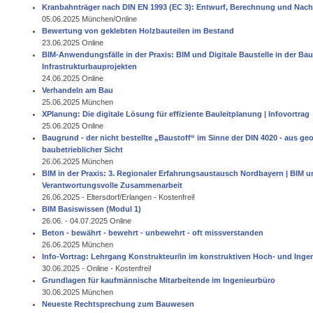
Kranbahnträger nach DIN EN 1993 (EC 3): Entwurf, Berechnung und Nac
05.06.2025 München/Online
Bewertung von geklebten Holzbauteilen im Bestand
23.06.2025 Online
BIM-Anwendungsfälle in der Praxis: BIM und Digitale Baustelle in der B
Infrastrukturbauprojekten
24.06.2025 Online
Verhandeln am Bau
25.06.2025 München
XPlanung: Die digitale Lösung für effiziente Bauleitplanung | Infovortrag
25.06.2025 Online
Baugrund - der nicht bestellte „Baustoff“ im Sinne der DIN 4020 - aus g
baubetrieblicher Sicht
26.06.2025 München
BIM in der Praxis: 3. Regionaler Erfahrungsaustausch Nordbayern | BIM u
Verantwortungsvolle Zusammenarbeit
26.06.2025 - Eltersdorf/Erlangen -
Kostenfrei!
BIM Basiswissen (Modul 1)
26.06. - 04.07.2025 Online
Beton - bewährt - bewehrt - unbewehrt - oft missverstanden
26.06.2025 München
Info-Vortrag: Lehrgang Konstrukteur/in im konstruktiven Hoch- und Inge
30.06.2025 - Online -
Kostenfrei!
Grundlagen für kaufmännische Mitarbeitende im Ingenieurbüro
30.06.2025 München
Neueste Rechtsprechung zum Bauwesen