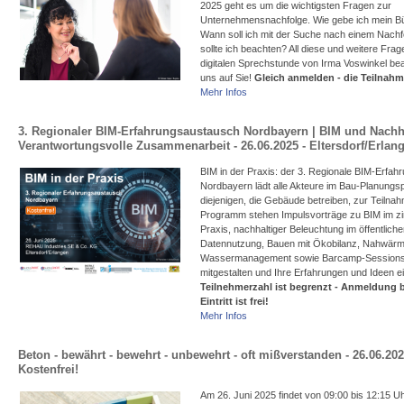
2025 geht es um die wichtigsten Fragen zur
Unternehmensnachfolge. Wie gebe ich mein B
Wann soll ich mit der Suche nach einem Nach
sollte ich beachten? All diese und weitere Fra
digitalen Sprechstunde von Irma Voswinkel bea
uns auf Sie!
Gleich anmelden - die Teilnahme
Mehr Infos
3. Regionaler BIM-Erfahrungsaustausch Nordbayern | BIM und Nachha
Verantwortungsvolle Zusammenarbeit - 26.06.2025 - Eltersdorf/Erlang
BIM in der Praxis: der 3. Regionale BIM-Erfah
Nordbayern lädt alle Akteure im Bau-Planung
diejenigen, die Gebäude betreiben, zur Teilna
Programm stehen Impulsvorträge zu BIM im zi
Praxis, nachhaltiger Beleuchtung im öffentlich
Datennutzung, Bauen mit Ökobilanz, Nahwär
Wassermanagement sowie Barcamp-Sessions, 
mitgestalten und Ihre Erfahrungen und Ideen 
Teilnehmerzahl ist begrenzt - Anmeldung bi
Eintritt ist frei!
Mehr Infos
Beton - bewährt - bewehrt - unbewehrt - oft mißverstanden - 26.06.20
Kostenfrei!
Am 26. Juni 2025 findet von 09:00 bis 12:15 U