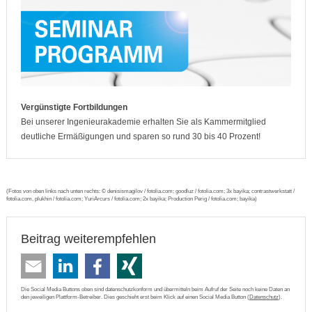
Vergünstigte Fortbildungen
Bei unserer Ingenieurakademie erhalten Sie als Kammermitglied
deutliche Ermäßigungen und sparen so rund 30 bis 40 Prozent!
(Fotos von oben links nach unten rechts: © denisismagilov / fotolia.com; goodluz / fotolia.com; 3x bayika; contrastwerkstatt /
fotolia.com, plukhin / fotolia.com; YuriArcurs / fotolia.com; 2x bayika; Production Perig / fotolia.com; bayika)
Beitrag weiterempfehlen
Die Social Media Buttons oben sind datenschutzkonform und übermitteln beim Aufruf der Seite noch keine Daten an
den jeweiligen Plattform-Betreiber. Dies geschieht erst beim Klick auf einen Social Media Button (
Datenschutz
).