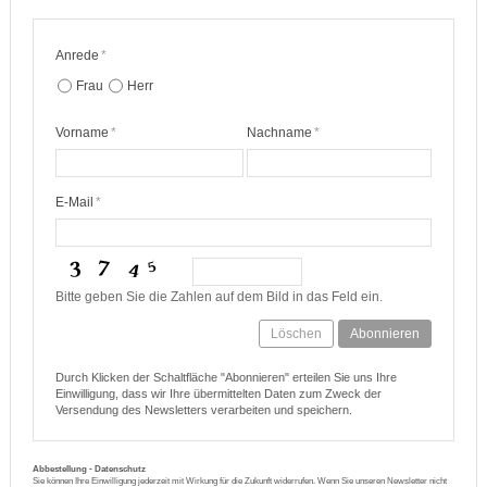
Anrede
*
Frau
Herr
Vorname
*
Nachname
*
E-Mail
*
Bitte geben Sie die Zahlen auf dem Bild in das Feld ein.
Löschen
Abonnieren
Durch Klicken der Schaltfläche "Abonnieren" erteilen Sie uns Ihre
Einwilligung, dass wir Ihre übermittelten Daten zum Zweck der
Versendung des Newsletters verarbeiten und speichern.
Abbestellung - Datenschutz
Sie können Ihre Einwilligung jederzeit mit Wirkung für die Zukunft widerrufen. Wenn Sie unseren Newsletter nicht