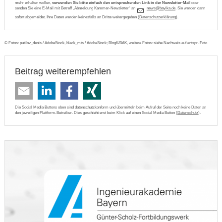
mehr erhalten wollen,
verwenden Sie bitte einfach den entsprechenden Link in der Newsletter-Mail
oder
senden Sie eine E-Mail mit Betreff „Abmeldung Kammer-Newsletter“ an
n
ws
b
y
k
d
. Sie werden dann
sofort abgemeldet. Ihre Daten werden keinesfalls an Dritte weitergegeben (
Datenschutzerklärung
).
© Fotos: putilov_denis / AdobeStock, black_mts / AdobeStock; BIngK/BAK, weitere Fotos: siehe Nachweis auf entspr. Foto
Beitrag weiterempfehlen
Die Social Media Buttons oben sind datenschutzkonform und übermitteln beim Aufruf der Seite noch keine Daten an
den jeweiligen Plattform-Betreiber. Dies geschieht erst beim Klick auf einen Social Media Button (
Datenschutz
).