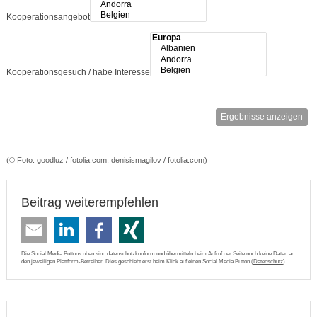
Kooperationsangebot
Kooperationsgesuch / habe Interesse
Ergebnisse anzeigen
(© Foto: goodluz / fotolia.com; denisismagilov / fotolia.com)
Beitrag weiterempfehlen
Die Social Media Buttons oben sind datenschutzkonform und übermitteln beim Aufruf der Seite noch keine Daten an
den jeweiligen Plattform-Betreiber. Dies geschieht erst beim Klick auf einen Social Media Button (
Datenschutz
).