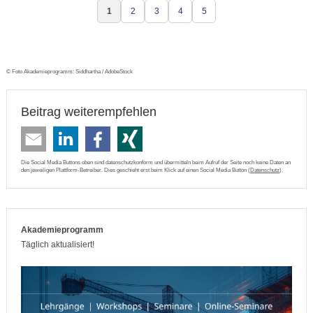
1
2
3
4
5
© Foto Akademieprogramm: Siddhartha / AdobeStock
Beitrag weiterempfehlen
Die Social Media Buttons oben sind datenschutzkonform und übermitteln beim Aufruf der Seite noch keine Daten an
den jeweiligen Plattform-Betreiber. Dies geschieht erst beim Klick auf einen Social Media Button (
Datenschutz
).
Akademieprogramm
Täglich aktualisiert!