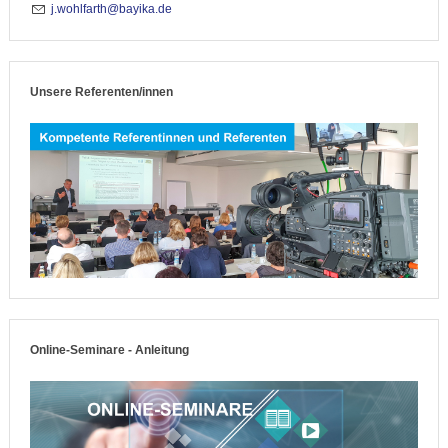
j
w
hlf
rth
b
y
k
d
Unsere Referenten/innen
Online-Seminare - Anleitung