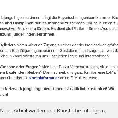
k junge Ingenieur:innen bringt die Bayerische Ingenieurekammer-Ba
nen und Disziplinen der Baubranche
zusammen, um neue Ideen zu
nnovative Projekte zu fördern. Es dient als Plattform für den Austaus
ützung junger Ingenieur:innen
.
itgliedern bieten wir euch Zugang zu einer der deutschlandweit größt
en am Bau tätiger Ingenieur:innen. Gestalte mit und sage uns, was d
ich tun kann! Wir freuen uns über jeden Input und Interessierten!
Wünsche oder Fragen
? Möchtest Du zu Veranstaltungen, Aktionen 
em Laufenden bleiben
? Dann schreib uns ganz formlos eine E-Mail
 uns über das
Kontaktformular
deine E-Mail-Adresse.
m Netzwerk junge Ingenieur:innen ist natürlich kostenfrei!
Wir
dich!
Neue Arbeitswelten und Künstliche Intelligenz