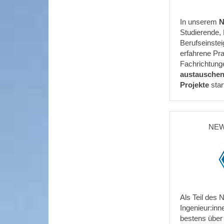
In unserem
N
Studierende,
Berufseinstei
erfahrene Pra
Fachrichtung
austausche
Projekte
star
NEW
Als Teil des 
Ingenieur:inn
bestens übe