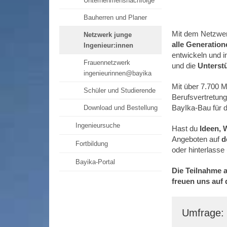
Unternehmensnachfolge
Bauherren und Planer
Mit dem Netzwer
Netzwerk junge
alle Generatio
Ingenieur:innen
entwickeln und i
Frauennetzwerk
und die
Unterst
ingenieurinnen@bayika
Mit über 7.700 M
Schüler und Studierende
Berufsvertretung
BayIka-Bau für d
Download und Bestellung
Ingenieursuche
Hast du
Ideen, 
Angeboten auf
d
Fortbildung
oder hinterlasse
Bayika-Portal
Die Teilnahme a
freuen uns auf 
Umfrage: 