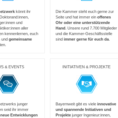
etzwerk
könnt ihr
Die Kammer steht euch gerne zur
 Doktorand:innen,
Seite und hat immer ein
offenes
ger:innen und
Ohr oder eine unterstützende
ktiker:innen aller
Hand
. Unsere rund 7.700 Mitglieder
en kennenlernen, euch
und die Kammer-Geschäftsstelle
n
und
gemeinsame
sind
immer gerne für euch da
.
ten.
S & EVENTS
INITIATIVEN & PROJEKTE
Netzwerks junger
Bayernweit gibt es viele
innovative
en seid ihr immer
und
spannende Initiativen und
r
neue Entwicklungen
Projekte
junger Ingenieur:innen,