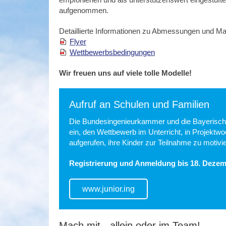
aufgenommen.
Detaillierte Informationen zu Abmessungen und Mate
Flyer
Wettbewerbsbedingungen
Wir freuen uns auf viele tolle Modelle!
Aufruf an Schulen und Familien
Die Bundesingenieurkammer und die Bayerisch
ein, den Wettbewerb im Unterricht, in Projektw
aufgerufen, ihre Kinder zur Teilnahme zu motivi
Registrierung und Anmeldung bis 18. Dezem
www.junior.ing
Mach mit - allein oder im Team!