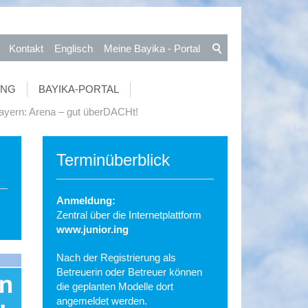
Kontakt
Englisch
Meine Bayika - Portal
UNG
BAYIKA-PORTAL
Bayern: Arena – gut überDACHt!
Terminüberblick
Anmeldung:
Zentral über die Internetplattform
www.junior.ing
Nach der Registrierung als
Betreuerin oder Betreuer können
die geplanten Modelle dort
angemeldet werden.