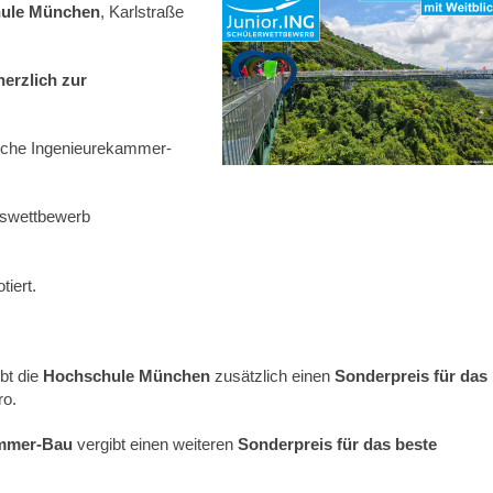
ule München
, Karlstraße
herzlich zur
ische Ingenieurekammer-
eswettbewerb
tiert.
bt die
Hochschule München
zusätzlich einen
Sonderpreis
für das
ro.
ammer-Bau
vergibt einen weiteren
Sonderpreis für das beste