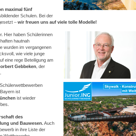
on
maximal fünf
sbildender Schulen. Bei der
esetzt –
wir freuen uns auf viele tolle Modelle!
r. Hier haben Schülerinnen
chaften hautnah
le wurden im vergangenen
ksvoll, wie viele junge
auf eine rege Beteiligung am
 Norbert Gebbeken
, der
.
 Schülerwettbewerben
Bayern ist
München
ist wieder
rbes.
rschaft
des
klung und Bauwesen.
Auch
ewerb in ihre Liste der
ten Wettbewerbe