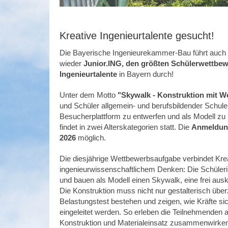
Kreative Ingenieurtalente gesucht!
Die Bayerische Ingenieurekammer-Bau führt auch 
wieder
Junior.ING, den größten Schülerwettbew
Ingenieurtalente
in Bayern durch!
Unter dem Motto
"
Skywalk - Konstruktion mit We
und Schüler allgemein- und berufsbildender Schule
Besucherplattform zu entwerfen und als Modell z
findet in zwei Alterskategorien statt. Die
Anmeldu
2026
möglich.
Die diesjährige Wettbewerbsaufgabe verbindet Kreat
ingenieurwissenschaftlichem Denken: Die Schüler
und bauen als Modell einen Skywalk, eine frei aus
Die Konstruktion muss nicht nur gestalterisch übe
Belastungstest bestehen und zeigen, wie Kräfte sic
eingeleitet werden. So erleben die Teilnehmenden a
Konstruktion und Materialeinsatz zusammenwirken