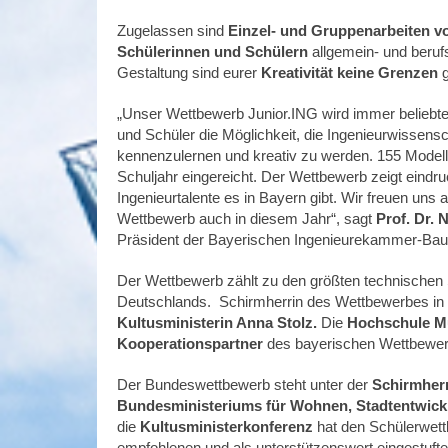
Zugelassen sind
Einzel- und Gruppenarbeiten v
Schülerinnen
und Schülern
allgemein- und beruf
Gestaltung sind eurer
Kreativität keine Grenzen
g
„Unser Wettbewerb Junior.ING wird immer beliebte
und Schüler die Möglichkeit, die Ingenieurwissens
kennenzulernen und kreativ zu werden. 155 Model
Schuljahr eingereicht. Der Wettbewerb zeigt eindruc
Ingenieurtalente es in Bayern gibt. Wir freuen uns 
Wettbewerb auch in diesem Jahr“, sagt
Prof. Dr.
Präsident der Bayerischen Ingenieurekammer-Bau
Der Wettbewerb zählt zu den größten technischen
Deutschlands. Schirmherrin des Wettbewerbes in 
Kultusministerin Anna Stolz.
Die
Hochschule 
Kooperationspartner
des bayerischen Wettbewe
Der Bundeswettbewerb steht unter der
Schirmher
Bundesministeriums für Wohnen, Stadtentwic
die
Kultusministerkonferenz
hat den Schülerwettb
empfohlenen und als unterstützenswert eingestuf