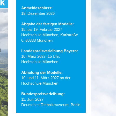
Anmeldeschluss:
18. Dezember 2026
Abgabe der
fertigen Modelle:
15. bis 19. Februar 2027
Hochschule München, Karlstraße
6, 80333 München
Landespreisverleihung Bayern:
10. März 2027, 15 Uhr,
Hochschule München
Abholung der Modelle:
10. und 11. März 2027 an der
Hochschule München
Bundespreisverleihung:
11. Juni 2027
Deutsches Technikmuseum, Berlin