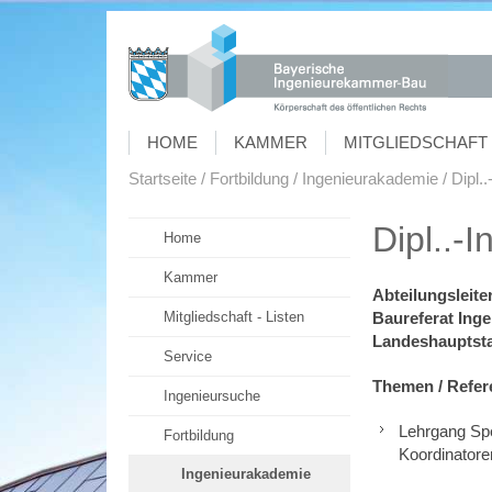
HOME
KAMMER
MITGLIEDSCHAFT 
Startseite
Fortbildung
Ingenieurakademie
Dipl.
Dipl..-
Home
Kammer
Abteilungsleite
Mitgliedschaft - Listen
Baureferat Ing
Landeshauptst
Service
Themen / Refe
Ingenieursuche
Lehrgang Spe
Fortbildung
Koordinatore
Ingenieurakademie