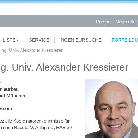
Presse
Newsletter
- LISTEN
SERVICE
INGENIEURSUCHE
FORTBILD
.-Ing. Univ. Alexander Kressierer
Ing. Univ. Alexander Kressierer
r
enieurbau
adt München
renzen
zielle Koordinatorenkenntnisse für
n nach BaustellV, Anlage C, RAB 30