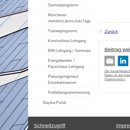
Seminarprogramm
Münchener
VerkehrsLärmschutzTage
Traineeprogramm
Zurück
Konstrukteur-Lehrgang
Beitrag we
BIM-Lehrgang / Seminare
Energieberater /
Passivhaus-Lehrgang
Die Social Media 
Daten an den jewei
Planungsingenieur
(
Datenschutz
).
Eisenbahnwesen
Fortbildungsanerkennung
Bayika-Portal
Schnellzugriff
Impr