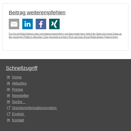
Beitrag weiterempfehlen
Die Social Media Buttons oben sind datenschutzkonform und übermitteln beim Aufruf der Seite noch keine Daten an
den jeweiligen Plattform-Betreiber. Dies geschieht erst beim Klick auf einen Social Media Button (
Datenschutz
).
Schnellzugriff
Home
Aktuelles
Presse
Newsletter
Suche
Gremieninformationssystem
English
Kontakt