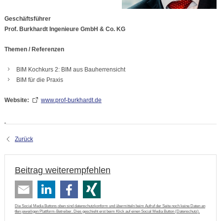
Geschäftsführer
Prof. Burkhardt Ingenieure GmbH & Co. KG
Themen / Referenzen
BIM Kochkurs 2: BIM aus Bauherrensicht
BIM für die Praxis
Website:
www.prof-burkhardt.de
Zurück
Beitrag weiterempfehlen
Die Social Media Buttons oben sind datenschutzkonform und übermitteln beim Aufruf der Seite noch keine Daten an
den jeweiligen Plattform-Betreiber. Dies geschieht erst beim Klick auf einen Social Media Button (
Datenschutz
).