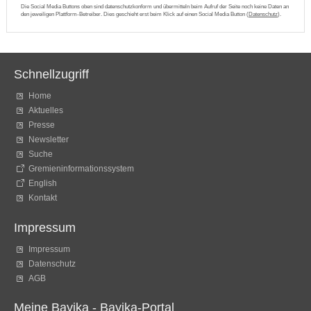
Die Social Media Buttons oben sind datenschutzkonform und übermitteln beim Aufruf der Seite noch keine Daten an
den jeweiligen Plattform-Betreiber. Dies geschieht erst beim Klick auf einen Social Media Button (
Datenschutz
).
Schnellzugriff
Home
Aktuelles
Presse
Newsletter
Suche
Gremieninformationssystem
English
Kontakt
Impressum
Impressum
Datenschutz
AGB
Meine Bayika - Bayika-Portal