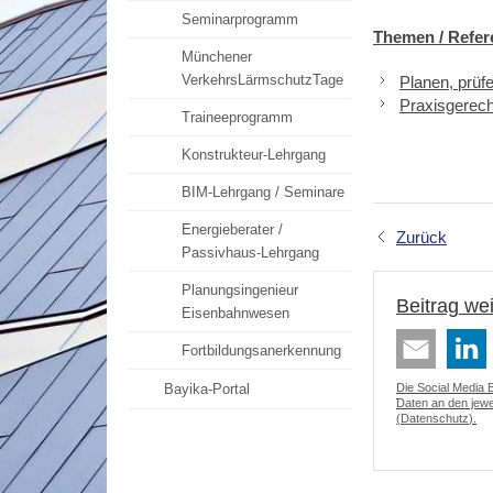
Seminarprogramm
Themen / Refe
Münchener
VerkehrsLärmschutzTage
Planen, prüf
Praxisgerec
Traineeprogramm
Konstrukteur-Lehrgang
BIM-Lehrgang / Seminare
Energieberater /
Zurück
Passivhaus-Lehrgang
Planungsingenieur
Beitrag we
Eisenbahnwesen
Fortbildungsanerkennung
Bayika-Portal
Die Social Media 
Daten an den jewei
(
Datenschutz
).