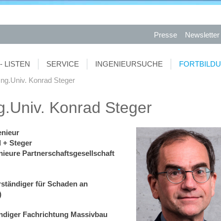
Presse
Newsletter
- LISTEN
SERVICE
INGENIEURSUCHE
FORTBILD
-Ing.Univ. Konrad Steger
ng.Univ. Konrad Steger
enieur
 + Steger
ieure Partnerschaftsgesellschaft
rständiger für Schaden an
)
ndiger Fachrichtung Massivbau