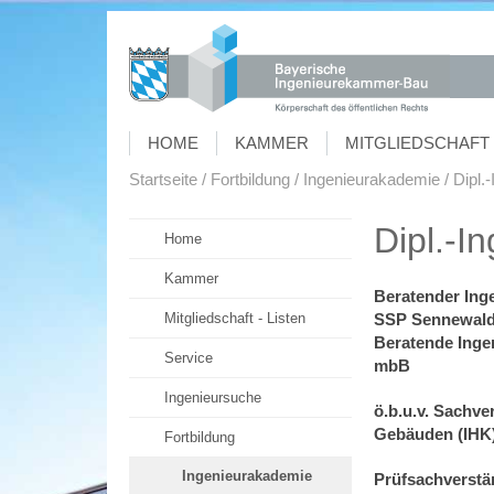
HOME
KAMMER
MITGLIEDSCHAFT 
Startseite
Fortbildung
Ingenieurakademie
Dipl.
Dipl.-I
Home
Kammer
Beratender Ing
Mitgliedschaft - Listen
SSP Sennewald
Beratende Ingen
Service
mbB
Ingenieursuche
ö.b.u.v. Sachve
Gebäuden (IHK
Fortbildung
Ingenieurakademie
Prüfsachverstä