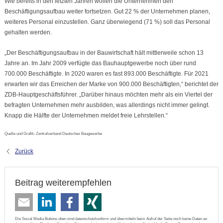
Wie bereits in den letzten Jahren wollen die Unternehmen den
Beschäftigungsaufbau weiter fortsetzen. Gut 22 % der Unternehmen planen,
weiteres Personal einzustellen. Ganz überwiegend (71 %) soll das Personal
gehalten werden.
„Der Beschäftigungsaufbau in der Bauwirtschaft hält mittlerweile schon 13
Jahre an. Im Jahr 2009 verfügte das Bauhauptgewerbe noch über rund
700.000 Beschäftigte. In 2020 waren es fast 893.000 Beschäftigte. Für 2021
erwarten wir das Erreichen der Marke von 900.000 Beschäftigten,“ berichtet der
ZDB-Hauptgeschäftsführer. „Darüber hinaus möchten mehr als ein Viertel der
befragten Unternehmen mehr ausbilden, was allerdings nicht immer gelingt.
Knapp die Hälfte der Unternehmen meldet freie Lehrstellen.“
Quelle und Grafik: Zentralverband Deutsches Baugewerbe
Zurück
Beitrag weiterempfehlen
Die Social Media Buttons oben sind datenschutzkonform und übermitteln beim Aufruf der Seite noch keine Daten an