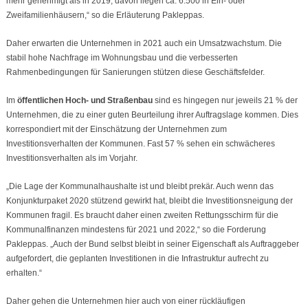
mehr genehmigt als in 2019, davon liegen ca. 6.500 in Ein- oder
Zweifamilienhäusern,“ so die Erläuterung Pakleppas.
Daher erwarten die Unternehmen in 2021 auch ein Umsatzwachstum. Die
stabil hohe Nachfrage im Wohnungsbau und die verbesserten
Rahmenbedingungen für Sanierungen stützen diese Geschäftsfelder.
Im
öffentlichen
Hoch- und Straßenbau
sind es hingegen nur jeweils 21 % der
Unternehmen, die zu einer guten Beurteilung ihrer Auftragslage kommen. Dies
korrespondiert mit der Einschätzung der Unternehmen zum
Investitionsverhalten der Kommunen. Fast 57 % sehen ein schwächeres
Investitionsverhalten als im Vorjahr.
„Die Lage der Kommunalhaushalte ist und bleibt prekär. Auch wenn das
Konjunkturpaket 2020 stützend gewirkt hat, bleibt die Investitionsneigung der
Kommunen fragil. Es braucht daher einen zweiten Rettungsschirm für die
Kommunalfinanzen mindestens für 2021 und 2022,“ so die Forderung
Pakleppas. „Auch der Bund selbst bleibt in seiner Eigenschaft als Auftraggeber
aufgefordert, die geplanten Investitionen in die Infrastruktur aufrecht zu
erhalten.“
Daher gehen die Unternehmen hier auch von einer rückläufigen