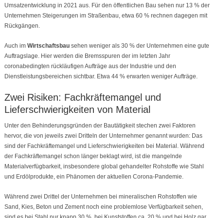
Umsatzentwicklung in 2021 aus. Für den öffentlichen Bau sehen nur 13 % der
Unternehmen Steigerungen im Straßenbau, etwa 60 % rechnen dagegen mit
Rückgängen.
Auch im
Wirtschaftsbau
sehen weniger als 30 % der Unternehmen eine gute
Auftragslage. Hier werden die Bremsspuren der im letzten Jahr
coronabedingten rückläufigen Aufträge aus der Industrie und den
Dienstleistungsbereichen sichtbar. Etwa 44 % erwarten weniger Aufträge.
Zwei Risiken: Fachkräftemangel und
Lieferschwierigkeiten von Material
Unter den Behinderungsgründen der Bautätigkeit stechen zwei Faktoren
hervor, die von jeweils zwei Dritteln der Unternehmer genannt wurden: Das
sind der Fachkräftemangel und Lieferschwierigkeiten bei Material. Während
der Fachkräftemangel schon länger beklagt wird, ist die mangelnde
Materialverfügbarkeit, insbesondere global gehandelter Rohstoffe wie Stahl
und Erdölprodukte, ein Phänomen der aktuellen Corona-Pandemie.
Während zwei Drittel der Unternehmen bei mineralischen Rohstoffen wie
Sand, Kies, Beton und Zement noch eine problemlose Verfügbarkeit sehen,
sind es bei Stahl nur knapp 30 %, bei Kunststoffen ca. 20 % und bei Holz gar