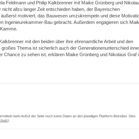
ela Feldmann und Philip Kalkbrenner mit Maike Grünberg und Nikola
 nicht allzu langer Zeit entschieden haben, der Bayerischen
e äußerst motiviert, das Bauwesen umzukrempeln und diese Motivati
chen Ingenieurekammer-Bau gebracht. Außerdem engagieren sich Mai
er Kamme.
alkbrenner mit den beiden über ihre ehrenamtliche Arbeit und den
in großes Thema ist sicherlich auch der Generationenunterschied inne
er Chance zu sehen ist, erklären Maike Grünberg und Nikolaus Graf 
itteln beim Aufruf der Seite noch keine Daten an den jeweiligen Plattform-Betreiber. Dies
chutz
).