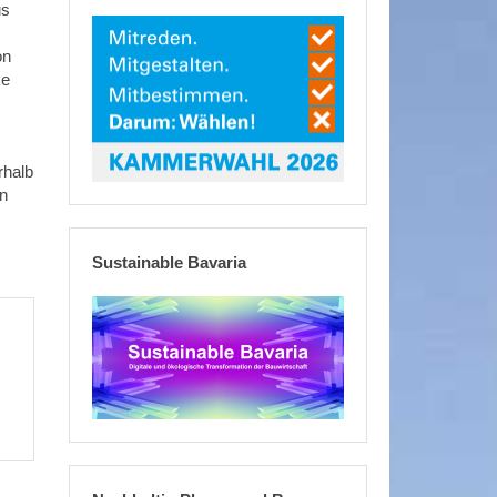
us
on
ke
rhalb
in
Sustainable Bavaria