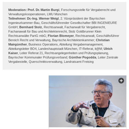
Moderation:
Prof. Dr. Martin Burgi
, Forschungsstelle für Vergaberecht und
Verwaltungskooperationen, LMU München
Teilnehmer:
Dr.-Ing. Werner Weigl
, 2. Vizepräsident der Bayrischen
Ingenieurkammer-Bau, Geschäftsführender Gesellschafter BBI INGENIEURE
GmbH;
Bernhard Stolz
, Rechtsanwalt, Fachanwalt für Vergaberecht,
Fachanawalt für Bau und Architektenrecht, Stolz Goldbrunner Klein
Rechtsanwälte PartG mbG;
Florian Blomeyer
, Rechtsanwalt, Geschäftsführer
Bereich Recht und Verwaltung, Bayrische Architektenkammer;
Christian
Mairgünther
, Business Operations, Abteilung Vergabemanagement,
Abteilungsleiter BO4, Landeshauptstadt München, IT-Referat, it@M;
Ulrich
Kaiser
, Leiter Referat 21, Rechtsangelegenheiten und Prüfungsplanung,
Bayrischer Kommunaler Prüfungsverband;
Günther Pogodda
, Leiter Zentrale
Vergabestelle, Querschnittsverwaltung, Landratsamt Freising