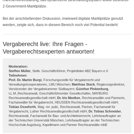
Rahmenvereinbarung, das dynamische Beschaffungssystem sowie Business-
2-Government-Marktplätze.
Bei der anschließenden Diskussion, inwieweit digitale Marktplätze genutzt
werden, zeigte sich, dass in diesem Bereich noch viel Potential besteht.
Vergaberecht live: Ihre Fragen -
Vergaberechtsexperten antworten!
Moderation:
Steffen
Müller
, Stellv. Geschäftsführer, Projektleiter ABZ Bayern e.V.
Teilnehmer:
Prof. Dr. Martin Burgi
, Forschungsstelle für Vergaberecht und
Verwaltungskooperationen, LMU München;
Matthias Steck
, Regierungsdirektor,
Vorsitzender der Vergabekammer Südbayern;
Günther Pinkenburg
,
LL.M.,Rechtsanwalt, Geschäftsführender Gesellschafter, MAYBURG
Rechtsanwaltsgesellschaft mbH;
Dr. Iris Meeßen
, Rechtsanwältin und Partnerin,
Fachanwältin für Vergaberecht, HEUSSEN Rechtsanwaltsgesellschaft mbH;
Tobias Osseforth
, Mag. rer. publ., Rechtsanwalt, Partner, Fachanwalt für
Vergaberecht, Luther Rechtsanwaltsgesellschaft mbH;
Dr. Tobias Schneider
,
Rechtsanwalt, Fachanwalt für Bau- und Architektenrecht, Lehrbeauftragter an
der Technischen Universität München, Lehrbeauftragter an der Technischen
Hochschule Augsburg, Kapellmann und Partner Rechtsanwälte mbB