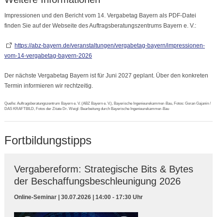
Impressionen und den Bericht vom 14. Vergabetag Bayern als PDF-Datei
finden Sie auf der Webseite des Auftragsberatungszentrums Bayern e. V.:
https://abz-bayern.de/veranstaltungen/vergabetag-bayern/impressionen-
vom-14-vergabetag-bayern-2026
Der nächste Vergabetag Bayern ist für Juni 2027 geplant. Über den konkreten
Termin informieren wir rechtzeitig.
Quelle: Auftragsberatungszentrum Bayern e. V. (ABZ Bayern e. V.), Bayerische Ingenieurekammer-Bau, Fotos: Goran Gajanin /
DAS KRAFTBILD, Fotos der Zitate Dr. Weigl: Bearbeitung durch Bayerische Ingenieurekammer-Bau
Fortbildungstipps
Vergabereform: Strategische Bits & Bytes
der Beschaffungsbeschleunigung 2026
Online-Seminar | 30.07.2026 | 14:00 - 17:30 Uhr