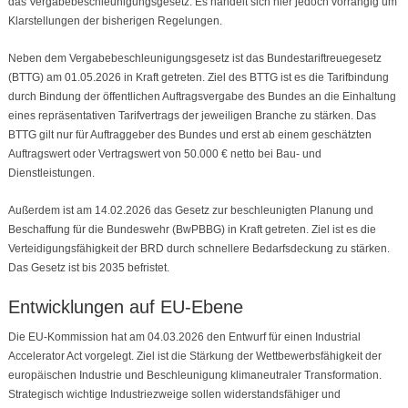
das Vergabebeschleunigungsgesetz. Es handelt sich hier jedoch vorrangig um
Klarstellungen der bisherigen Regelungen.
Neben dem Vergabebeschleunigungsgesetz ist das Bundestariftreuegesetz
(BTTG) am 01.05.2026 in Kraft getreten. Ziel des BTTG ist es die Tarifbindung
durch Bindung der öffentlichen Auftragsvergabe des Bundes an die Einhaltung
eines repräsentativen Tarifvertrags der jeweiligen Branche zu stärken. Das
BTTG gilt nur für Auftraggeber des Bundes und erst ab einem geschätzten
Auftragswert oder Vertragswert von 50.000 € netto bei Bau- und
Dienstleistungen.
Außerdem ist am 14.02.2026 das Gesetz zur beschleunigten Planung und
Beschaffung für die Bundeswehr (BwPBBG) in Kraft getreten. Ziel ist es die
Verteidigungsfähigkeit der BRD durch schnellere Bedarfsdeckung zu stärken.
Das Gesetz ist bis 2035 befristet.
Entwicklungen auf EU-Ebene
Die EU-Kommission hat am 04.03.2026 den Entwurf für einen Industrial
Accelerator Act vorgelegt. Ziel ist die Stärkung der Wettbewerbsfähigkeit der
europäischen Industrie und Beschleunigung klimaneutraler Transformation.
Strategisch wichtige Industriezweige sollen widerstandsfähiger und