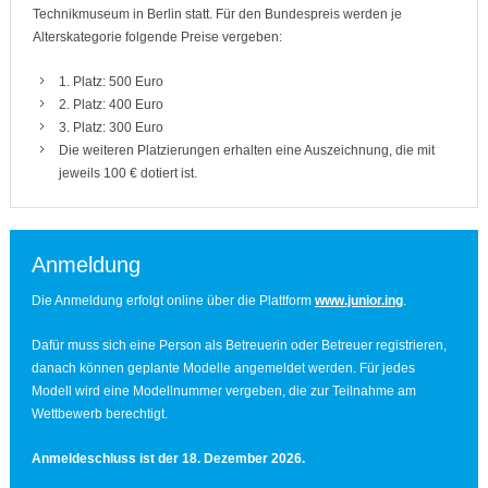
Technikmuseum in Berlin statt. Für den Bundespreis werden je
Alterskategorie folgende Preise vergeben:
1. Platz: 500 Euro
2. Platz: 400 Euro
3. Platz: 300 Euro
Die weiteren Platzierungen erhalten eine Auszeichnung, die mit
jeweils 100 € dotiert ist.
Anmeldung
Die Anmeldung erfolgt online über die Plattform
www.junior.ing
.
Dafür muss sich eine Person als Betreuerin oder Betreuer registrieren,
danach können geplante Modelle angemeldet werden. Für jedes
Modell wird eine Modellnummer vergeben, die zur Teilnahme am
Wettbewerb berechtigt.
Anmeldeschluss ist der 18. Dezember 2026.