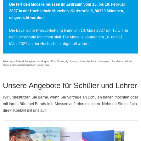
Die fertigen Modelle müssen im Zeitraum vom
15. bis 19. Februar
2027
in der Hochschule München,
Karlstraße 6, 80333 München,
eingereicht werden.
Die bayerische Preisverleihung findet am 10. März 2027 um 15 Uhr in
der Hochschule München statt. Die Modelle können am 10. und 11.
März 2027 an der Hochschule abgeholt werden.
Fotos: Aggi Schmid, Zedspider, LisaGageler, R.M. Nunes, diy13, resul, alle Adobe Stock, Hintergrund: SusaZoom / Adobe
Stock, Foto Norbert Gebbeken: Tobias Hase
Unsere Angebote für Schüler und Lehrer
Wir unterstützen Sie gerne, wenn Sie Vorträge an Schulen halten möchten oder
mit Ihrem Büro bei Berufs-Info-Messen auftreten möchten. Nehmen Sie einfach
direkt Kontakt mit uns auf!