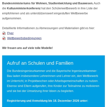
Bundesministeriums für Wohnen, Stadtentwicklung und Bauwesen.
Auch
die
Kultusministerkonferenz
hat den Schülerwettbewerb in ihre Liste der
empfohlenen und als unterstützenswert eingestuften Wettbewerbe
aufgenommen.
Detaillierte Informationen zu Abmessungen und Materialien gibt es hier:
Flyer
Wettbewerbsbedingungen
Wir freuen uns auf viele tolle Modelle!
Aufruf an Schulen und Familien
Die Bundesingenieurkammer und die Bayerische Ingenieurekammer-
Bau laden insbesondere Lehrerinnen und Lehrer ein, den Wettbewerb
im Unterricht, in Projektwochen oder Arbeitsgemeinschaften zu nutzen.
Ebenso sind Eltern aufgerufen, ihre Kinder zur Teilnahme zu motivieren
und sie bei der Umsetzung ihrer Ideen zu begleiten.
Registrierung und Anmeldung bis 18. Dezember 2026 unter: