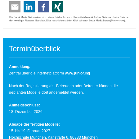
Die Social Media Buttons oben sind datenschutzkonform und übermitteln beim Aufruf der Seite noch keine Daten an
den jeweiligen Plattform-Betreiber. Dies geschieht erst beim Klick auf einen Social Media Button (
Datenschutz
).
Terminüberblick
Anmeldung:
Zentral über die Internetplattform
www.junior.ing
Nach der Registrierung als Betreuerin oder Betreuer können die
geplanten Modelle dort angemeldet werden.
Anmeldeschluss:
18. Dezember 2026
Abgabe der
fertigen Modelle:
15. bis 19. Februar 2027
Hochschule München, Karlstraße 6, 80333 München