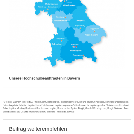
Unsere Hochschulbeauftragten in Bayern
(© Fotos: Banner/Film: ted007 / fotolia.com, olafpictures / pixabay.com; eroyika und paulbr76 / pixabay.com und unsplash.com;
Fotos:Angebote Schüler: bayika; Eric / Fotolia.com; bayika; skynesher/ iStock.com; 3x bayika; goodluz / fotolia.com; Ernst und
Sohn; bayika; Monkey Business / Fotolia.com; bayika; Fotos rechte Spalte: BingK; Geralt / Pixabay.com; Borgit Gleixner; Foto
Bernd Sibler: StMUK; HS München; BingK; stokkete / fotolia.de, bayika)
Beitrag weiterempfehlen