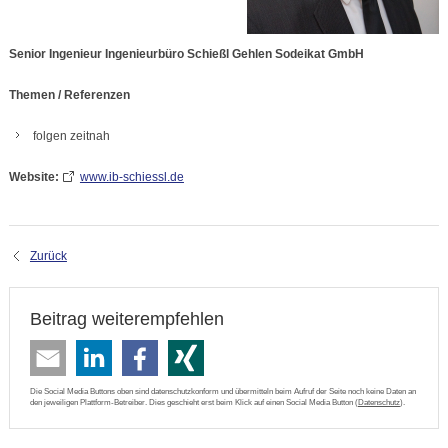
Senior Ingenieur Ingenieurbüro Schießl Gehlen Sodeikat GmbH
Themen / Referenzen
folgen zeitnah
Website:
www.ib-schiessl.de
Zurück
Beitrag weiterempfehlen
Die Social Media Buttons oben sind datenschutzkonform und übermitteln beim Aufruf der Seite noch keine Daten an
den jeweiligen Plattform-Betreiber. Dies geschieht erst beim Klick auf einen Social Media Button (
Datenschutz
).