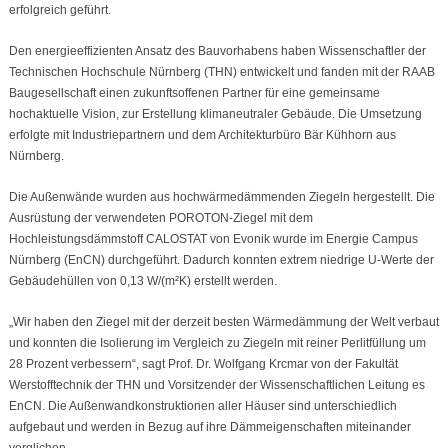
erfolgreich geführt.
Den energieeffizienten Ansatz des Bauvorhabens haben Wissenschaftler der
Technischen Hochschule Nürnberg (THN) entwickelt und fanden mit der RAAB
Baugesellschaft einen zukunftsoffenen Partner für eine gemeinsame
hochaktuelle Vision, zur Erstellung klimaneutraler Gebäude. Die Umsetzung
erfolgte mit Industriepartnern und dem Architekturbüro Bär Kühhorn aus
Nürnberg.
Die Außenwände wurden aus hochwärmedämmenden Ziegeln hergestellt. Die
Ausrüstung der verwendeten POROTON-Ziegel mit dem
Hochleistungsdämmstoff CALOSTAT von Evonik wurde im Energie Campus
Nürnberg (EnCN) durchgeführt. Dadurch konnten extrem niedrige U-Werte der
Gebäudehüllen von 0,13 W/(m²K) erstellt werden.
„Wir haben den Ziegel mit der derzeit besten Wärmedämmung der Welt verbaut
und konnten die Isolierung im Vergleich zu Ziegeln mit reiner Perlitfüllung um
28 Prozent verbessern“, sagt Prof. Dr. Wolfgang Krcmar von der Fakultät
Werstofftechnik der THN und Vorsitzender der Wissenschaftlichen Leitung es
EnCN. Die Außenwandkonstruktionen aller Häuser sind unterschiedlich
aufgebaut und werden in Bezug auf ihre Dämmeigenschaften miteinander