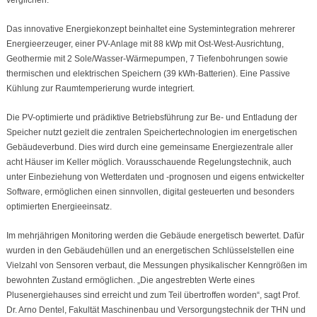
verglichen.
Das innovative Energiekonzept beinhaltet eine Systemintegration mehrerer
Energieerzeuger, einer PV-Anlage mit 88 kWp mit Ost-West-Ausrichtung,
Geothermie mit 2 Sole/Wasser-Wärmepumpen, 7 Tiefenbohrungen sowie
thermischen und elektrischen Speichern (39 kWh-Batterien). Eine Passive
Kühlung zur Raumtemperierung wurde integriert.
Die PV-optimierte und prädiktive Betriebsführung zur Be- und Entladung der
Speicher nutzt gezielt die zentralen Speichertechnologien im energetischen
Gebäudeverbund. Dies wird durch eine gemeinsame Energiezentrale aller
acht Häuser im Keller möglich. Vorausschauende Regelungstechnik, auch
unter Einbeziehung von Wetterdaten und -prognosen und eigens entwickelter
Software, ermöglichen einen sinnvollen, digital gesteuerten und besonders
optimierten Energieeinsatz.
Im mehrjährigen Monitoring werden die Gebäude energetisch bewertet. Dafür
wurden in den Gebäudehüllen und an energetischen Schlüsselstellen eine
Vielzahl von Sensoren verbaut, die Messungen physikalischer Kenngrößen im
bewohnten Zustand ermöglichen. „Die angestrebten Werte eines
Plusenergiehauses sind erreicht und zum Teil übertroffen worden“, sagt Prof.
Dr. Arno Dentel, Fakultät Maschinenbau und Versorgungstechnik der THN und