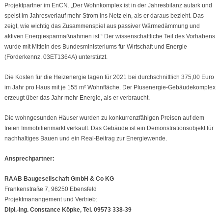
Projektpartner im EnCN. „Der Wohnkomplex ist in der Jahresbilanz autark und
speist im Jahresverlauf mehr Strom ins Netz ein, als er daraus bezieht. Das
zeigt, wie wichtig das Zusammenspiel aus passiver Wärmedämmung und
aktiven Energiesparmaßnahmen ist.“ Der wissenschaftliche Teil des Vorhabens
wurde mit Mitteln des Bundesministeriums für Wirtschaft und Energie
(Förderkennz. 03ET1364A) unterstützt.
Die Kosten für die Heizenergie lagen für 2021 bei durchschnittlich 375,00 Euro
im Jahr pro Haus mit je 155 m² Wohnfläche. Der Plusenergie-Gebäudekomplex
erzeugt über das Jahr mehr Energie, als er verbraucht.
Die wohngesunden Häuser wurden zu konkurrenzfähigen Preisen auf dem
freien Immobilienmarkt verkauft. Das Gebäude ist ein Demonstrationsobjekt für
nachhaltiges Bauen und ein Real-Beitrag zur Energiewende.
Ansprechpartner:
RAAB Baugesellschaft GmbH & Co KG
Frankenstraße 7, 96250 Ebensfeld
Projektmanangement und Vertrieb:
Dipl.-Ing. Constance Köpke, Tel. 09573 338-39