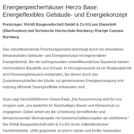
Energiespeicherhäuser Herzo Base:
Energieflexibles Gebäude- und Energiekonzept
Preisträger: RAAB Baugesellschaft GmbH & Co KG aus Ebensfeld
(Oberfranken) und Technische Hochschule Nürnberg / Energie Campus
Nürnberg
Das zukunftsweisende Forschungsprojekt überzeugt durch ein innovatives
klimaneutrales Gebäude- und Energiekonzept mit regenerativer
Energietechnik. Bei der wohngesunden umweltfreundlichen Bauweise kamen
hochmoderne Baustoffe zum Einsatz. In Herzogenaurach ist ein Realprojekt mit
acht Plusenergiehäusern entstanden, bei denen durch das
Zusammenschließen der Käufer zur gemeinsamen Energieerzeugung und -
nutzung effiziente Synergieeffekte entstanden sind.
Dazu sagt Geschäftsführerin Gisela Raab „Die Auszeichnung wird für uns
Ansporn sein, uns weiterhin für Nachhaltiges Bauen und Klimaschutz zu
engagieren. Dabei sehen wir die Umsetzung sinnstiftender und
klimaschonender Wohnprojekte mit Gemeinschaftskonzepten als zielführend.“
Die RAAB Baugesellschaft mbH & Co KG ist ein mittelständischer
Familienbetrieb, 1898 gegründet, er wird in vierter und fünfter Generation