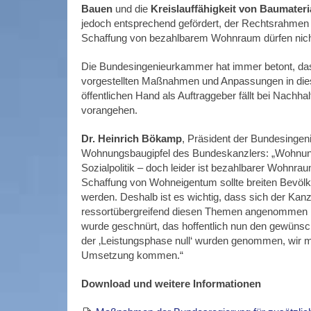
Bauen
und die
Kreislauffähigkeit von Baumateri
jedoch entsprechend gefördert, der Rechtsrahme
Schaffung von bezahlbarem Wohnraum dürfen nich
Die Bundesingenieurkammer hat immer betont, dass
vorgestellten Maßnahmen und Anpassungen in die
öffentlichen Hand als Auftraggeber fällt bei Nachhal
vorangehen.
Dr. Heinrich Bökamp
, Präsident der Bundesinge
Wohnungsbaugipfel des Bundeskanzlers: „Wohnun
Sozialpolitik – doch leider ist bezahlbarer Wohnra
Schaffung von Wohneigentum sollte breiten Bevölk
werden. Deshalb ist es wichtig, dass sich der Kan
ressortübergreifend diesen Themen angenommen 
wurde geschnürt, das hoffentlich nun den gewünsch
der ‚Leistungsphase null‘ wurden genommen, wir mü
Umsetzung kommen.“
Download und weitere Informationen