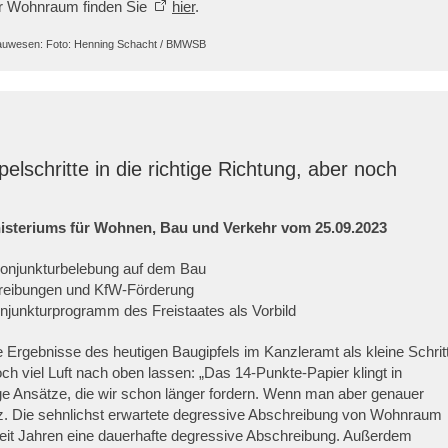
er Wohnraum finden Sie
hier
.
 Bauwesen: Foto: Henning Schacht / BMWSB
elschritte in die richtige Richtung, aber noch
nisteriums für Wohnen, Bau und Verkehr vom 25.09.2023
onjunkturbelebung auf dem Bau
hreibungen und KfW-Förderung
unkturprogramm des Freistaates als Vorbild
e Ergebnisse des heutigen Baugipfels im Kanzleramt als kleine Schrit
och viel Luft nach oben lassen: „Das 14-Punkte-Papier klingt in
ge Ansätze, die wir schon länger fordern. Wenn man aber genauer
atz. Die sehnlichst erwartete degressive Abschreibung von Wohnraum
t seit Jahren eine dauerhafte degressive Abschreibung. Außerdem