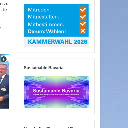
ierzu
 die
e
Sustainable Bavaria