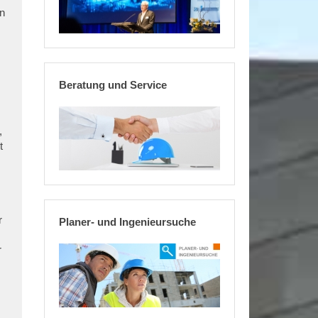
en
Beratung und Service
,
t
r
Planer- und Ingenieursuche
r