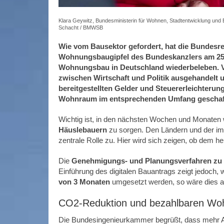
Klara Geywitz, Bundesministerin für Wohnen, Stadtentwicklung un
Schacht / BMWSB
Wie vom Bausektor gefordert, hat die Bundes
Wohnungsbaugipfel des Bundeskanzlers am 25. S
Wohnungsbau in Deutschland wiederbeleben. V
zwischen Wirtschaft und Politik ausgehandelt 
bereitgestellten Gelder und Steuererleichteru
Wohnraum im entsprechenden Umfang geschaffe
Wichtig ist, in den nächsten Wochen und Monaten 
Häuslebauern
zu sorgen. Den Ländern und der im 
zentrale Rolle zu. Hier wird sich zeigen, ob dem 
Die
Genehmigungs- und Planungsverfahren zu
Einführung des digitalen Bauantrags zeigt jedoch, 
von 3 Monaten
umgesetzt werden, so wäre dies au
CO2-Reduktion und bezahlbaren Woh
Die Bundesingenieurkammer begrüßt, dass mehr