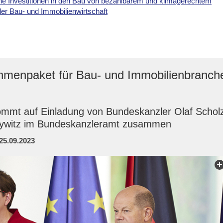
e Investitionen in den Bau von bezahlbarem und klimagerechtem
der Bau- und Immobilienwirtschaft
hmenpaket für Bau- und Immobilienbranch
mmt auf Einladung von Bundeskanzler Olaf Schol
eywitz im Bundeskanzleramt zusammen
25.09.2023