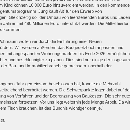
rem Kind können 10.000 Euro hinzuverdient werden. In den kommend
gentumsprogramm 'Jung kauft Alt' für den Erwerb von
en. Gleichzeitig soll der Umbau von leerstehenden Büros und Läden
hren mit 480 Millionen Euro unterstützt werden. Die Mittel hierfür
nds kommen.
Wohnraum wollen wir durch die Einführung einer Neuen
ördern. Wir werden außerdem das Baugesetzbuch anpassen und
nen mit angespannten Wohnungsmärkten bis Ende 2026 ermöglichen
r und beschleunigter zu planen. Dies sind nur einige der insgesam
 der Bau- und Immobilienbranche gemeinsam innerhalb der
ngenen Jahr gemeinsam beschlossen hat, konnte die Mehrzahl
weitreichend bearbeitet werden. Die Schwerpunkte lagen dabei auf de
gung von Verfahren und der Begrenzung von Baukosten. Die sehr gute
insam fortsetzen. Vor uns liegt weiterhin jede Menge Arbeit. Da wi
m Tisch brauchen, ist das Bündnis wichtiger denn je."
et
.