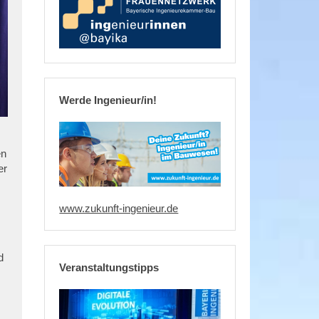
Werde Ingenieur/in!
en
er
www.zukunft-ingenieur.de
d
Veranstaltungstipps