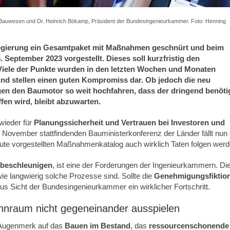
d Bauwesen und Dr. Heinrich Bökamp, Präsident der Bundesingenieurkammer. Foto: Henning
regierung ein Gesamtpaket mit Maßnahmen geschnürt und beim
eptember 2023 vorgestellt. Dieses soll kurzfristig den
iele der Punkte wurden in den letzten Wochen und Monaten
und stellen einen guten Kompromiss dar. Ob jedoch die neu
ngen den Baumotor so weit hochfahren, dass der dringend benöti
n wird, bleibt abzuwarten.
wieder für
Planungssicherheit und Vertrauen bei Investoren und
November stattfindenden Bauministerkonferenz der Länder fällt nun 
heute vorgestellten Maßnahmenkatalog auch wirklich Taten folgen werd
 beschleunigen
, ist eine der Forderungen der Ingenieurkammern. Di
wie langwierig solche Prozesse sind. Sollte die
Genehmigungsfiktio
s Sicht der Bundesingenieurkammer ein wirklicher Fortschritt.
nraum nicht gegeneinander ausspielen
 Augenmerk auf das
Bauen im Bestand
, das
ressourcenschonende