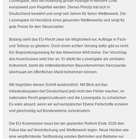
Losvergabe, also die Aufteilung großer Aufträge in kleinere Lose,
europaweit zum Regelfall werden. Dieses Prinzip hat sich in
Deutschland bewährt und sorgt seit Jahren für fairen Wettbewerb. Die
Losvergabe ist Herzstück eines gesunden Wettbewerbs und sorgt für
gute Preise für den Steuerzahler.
Bislang sieht das EU-Recht zwar die Möglichkeit vor, Aufträge in Fach-
und Teillose zu gliedern. Doch einen echten Vorrang dafür gibt es nicht.
Ein Begründungszwang für das Abweichen fehlt bisher. Der Vorschlag
des Ausschusses setzt hier an: Er stärkt die Losvergabe als zentrales
Instrument, damit die mittelständischen Bauunternehmen hierzulande
überhaupt am öffentlichen Markt teilnehmen können.
Wir begrüßen diesen Schritt ausdrücklich. Mit Blick auf das
Infrastrukturpaket darf Deutschland jetzt nicht den Fehler machen, im
nationalen Recht gegenzusteuern und die Losvergabe zu schwächen.
Es wäre absurd, wenn wir auf europäischer Ebene Fortschritte erzielen
und gleichzeitig auf Bundesebene zurückrudern.
Die EU-Kommission muss bei der geplanten Reform Ende 2026 den
Fokus klar auf Vereinfachung und Wettbewerb legen. Neue Hürden wie
eine verpflichtende Tarifbindung würden Behörden und Betriebe nur