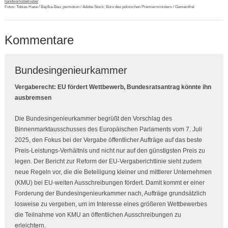
handwerksbetriebe/
Fotos: Tobias Hase / BayIka-Bau; pwmotion / Adobe Stock; Büro des polnischen Premierministers / Gemeinfrei
Kommentare
Bundesingenieurkammer
Vergaberecht: EU fördert Wettbewerb, Bundesratsantrag könnte ihn
ausbremsen
Die Bundesingenieurkammer begrüßt den Vorschlag des
Binnenmarktausschusses des Europäischen Parlaments vom 7. Juli
2025, den Fokus bei der Vergabe öffentlicher Aufträge auf das beste
Preis-Leistungs-Verhältnis und nicht nur auf den günstigsten Preis zu
legen. Der Bericht zur Reform der EU-Vergaberichtlinie sieht zudem
neue Regeln vor, die die Beteiligung kleiner und mittlerer Unternehmen
(KMU) bei EU-weiten Ausschreibungen fördert. Damit kommt er einer
Forderung der Bundesingenieurkammer nach, Aufträge grundsätzlich
losweise zu vergeben, um im Interesse eines größeren Wettbewerbes
die Teilnahme von KMU an öffentlichen Ausschreibungen zu
erleichtern.