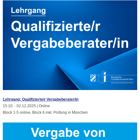
Lehrgang: Qualifizierte/r Vergabeberater/in
15.10. - 02.12.2025 | Online
Block 1-5 online, Block 6 inkl. Prüfung in München