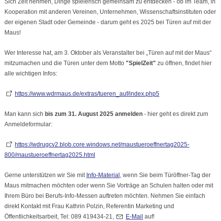
Sich Zeit nehmen, Dinge spielerisch gemeinsam zu entdecken - ob im Team, in
Kooperation mit anderen Vereinen, Unternehmen, Wissenschaftsinstituten oder
der eigenen Stadt oder Gemeinde - darum geht es 2025 bei Türen auf mit der
Maus!
Wer Interesse hat, am 3. Oktober als Veranstalter bei „Türen auf mit der Maus“
mitzumachen und die Türen unter dem Motto
"SpielZeit"
zu öffnen, findet hier
alle wichtigen Infos:
https://www.wdrmaus.de/extras/tueren_auf/index.php5
Man kann sich
bis zum 31. August 2025 anmelden
- hier geht es direkt zum
Anmeldeformular:
https://wdrugcv2.blob.core.windows.net/maustueroeffnertag2025-
800/maustueroeffnertag2025.html
Gerne unterstützen wir Sie mit
Info-Material
, wenn Sie beim Türöffner-Tag der
Maus mitmachen möchten oder wenn Sie Vorträge an Schulen halten oder mit
Ihrem Büro bei Berufs-Info-Messen auftreten möchten. Nehmen Sie einfach
direkt Kontakt mit Frau Kathrin Polzin, Referentin Marketing und
Öffentlichkeitsarbeit, Tel: 089 419434-21,
E-Mail
auf!