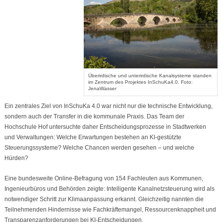
Überirdische und unterirdische Kanalsysteme standen
im Zentrum des Projektes InSchuKa4.0. Foto:
JenaWasser
Ein zentrales Ziel von InSchuKa 4.0 war nicht nur die technische Entwicklung,
sondern auch der Transfer in die kommunale Praxis. Das Team der
Hochschule Hof untersuchte daher Entscheidungsprozesse in Stadtwerken
und Verwaltungen: Welche Erwartungen bestehen an KI-gestützte
Steuerungssysteme? Welche Chancen werden gesehen – und welche
Hürden?
Eine bundesweite Online-Befragung von 154 Fachleuten aus Kommunen,
Ingenieurbüros und Behörden zeigte: Intelligente Kanalnetzsteuerung wird als
notwendiger Schritt zur Klimaanpassung erkannt. Gleichzeitig nannten die
Teilnehmenden Hindernisse wie Fachkräftemangel, Ressourcenknappheit und
Transparenzanforderungen bei KI-Entscheidungen.