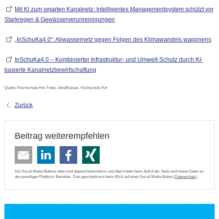
Mit KI zum smarten Kanalnetz: Intelligentes Managementsystem schützt vor
Starkregen & Gewässerverunreinigungen
„InSchuKa4.0“: Abwassernetz gegen Folgen des Klimawandels wappnens
InSchuKa4.0 – Kombinierter Infrastruktur- und Umwelt-Schutz durch KI-
basierte Kanalnetzbewirtschaftung
Quelle: Hoichschule Hof, Fotos: JenaWasser, Hochschule Hof
Zurück
Beitrag weiterempfehlen
Die Social Media Buttons oben sind datenschutzkonform und übermitteln beim Aufruf der Seite noch keine Daten an
den jeweiligen Plattform-Betreiber. Dies geschieht erst beim Klick auf einen Social Media Button (
Datenschutz
).