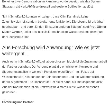
Bei einer Live-Demonstration im Kanalnetz wurde gezeigt, wie das System
Stauraum aktiviert, Abflüsse drosselt und gezielte Spülwellen auslöst.
"Mit InSchuKa 4.0 konnten wir zeigen, dass KI im Kanalnetz keine
Zukunftsvision ist, sondern bereits heute funktioniert. Die Lösung ist erklärbar,
übertragbar – und bereit für den Einsatz in anderen Städten”, sagt
Prof. Günter
Müller-Czygan
, Leiter des Instituts für nachhaltige Wassersysteme (inwa) an
der Hochschule Hof.
Aus Forschung wird Anwendung: Wie es jetzt
weitergeht…
Auch wenn InSchuKa 4.0 offiziell abgeschlossen ist, bleibt die Zusammenarbeit
der Partner bestehen. Der Verbund plant, die entwickelten Konzepte und
Steuerungsansätze in weiteren Projekten fortzuführen – mit Fokus auf
Wissenstransfer, Schulungen für Betriebspersonal und die Weiterentwicklung
der KI-Algorithmen. Die Hochschule Hof bleibt dabei als Impulsgeberin aktiv:
Aus der Koordination ist ein Netzwerk für klimaresiliente Wasserwirtschaft
geworden.
Förderung und Partner