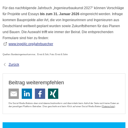
Für das nachfolgende Jahrbuch „Ingenieurbaukunst 2027“ können Vorschläge
für Projekte und Essays
bis zum 31. Januar 2026
eingereicht werden. Infrage
kommen Bauprojekte aller Art, die von Ingenieurinnen und Ingenieuren aus
Deutschland weltweit geplant wurden sowie Zukunftsthemen für das Planen
und Bauen. Die Auswahl trifft wie immer der Beirat. Die entsprechenden
Formulare sind hier zu finden:
www.ingd4c.org/jahrbuecher
Quellen: Bundesingenieurkammer, Ernst & Soh, Foto: Ernst & Sohn
Zurück
Beitrag weiterempfehlen
Die Social Media Buttons oben sind datenschutzkonform und übermitteln beim Aufruf der Seite noch keine Daten an
den jeweiligen Plattform-Betreiber. Dies geschieht erst beim Klick auf einen Social Media Button (
Datenschutz
).