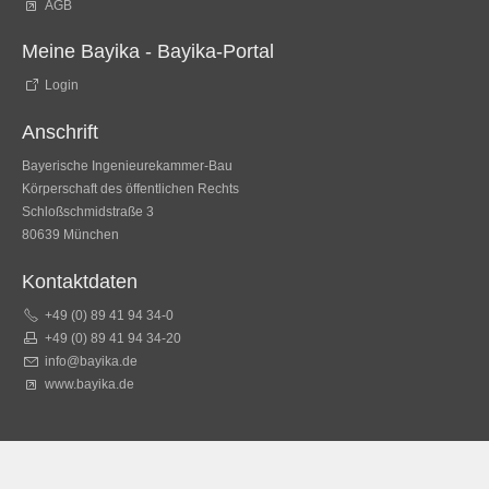
AGB
Meine Bayika - Bayika-Portal
Login
Anschrift
Bayerische Ingenieurekammer-Bau
Körperschaft des öffentlichen Rechts
Schloßschmidstraße 3
80639 München
Kontaktdaten
+49 (0) 89 41 94 34-0
+49 (0) 89 41 94 34-20
info@bayika.de
www.bayika.de