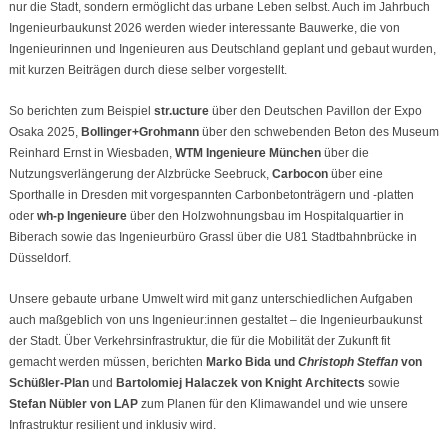
nur die Stadt, sondern ermöglicht das urbane Leben selbst. Auch im Jahrbuch
Ingenieurbaukunst 2026 werden wieder interessante Bauwerke, die von
Ingenieurinnen und Ingenieuren aus Deutschland geplant und gebaut wurden,
mit kurzen Beiträgen durch diese selber vorgestellt.
So berichten zum Beispiel
str.ucture
über den Deutschen Pavillon der Expo
Osaka 2025,
Bollinger+Grohmann
über den schwebenden Beton des Museum
Reinhard Ernst in Wiesbaden,
WTM Ingenieure München
über die
Nutzungsverlängerung der Alzbrücke Seebruck,
Carbocon
über eine
Sporthalle in Dresden mit vorgespannten Carbonbetonträgern und -platten
oder
wh-p Ingenieure
über den Holzwohnungsbau im Hospitalquartier in
Biberach sowie das Ingenieurbüro Grassl über die U81 Stadtbahnbrücke in
Düsseldorf.
Unsere gebaute urbane Umwelt wird mit ganz unterschiedlichen Aufgaben
auch maßgeblich von uns Ingenieur:innen gestaltet – die Ingenieurbaukunst
der Stadt. Über Verkehrsinfrastruktur, die für die Mobilität der Zukunft fit
gemacht werden müssen, berichten
Marko Bida
und
Christoph Steffan
von
Schüßler-Plan
und
Bartolomiej Halaczek
von Knight Architects
sowie
Stefan Nübler
von LAP
zum Planen für den Klimawandel und wie unsere
Infrastruktur resilient und inklusiv wird.