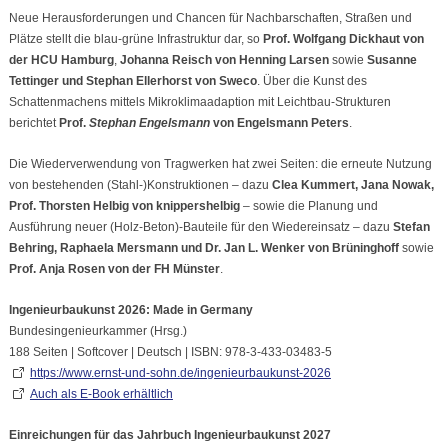
Neue Herausforderungen und Chancen für Nachbarschaften, Straßen und
Plätze stellt die blau-grüne Infrastruktur dar, so
Prof.
Wolfgang Dickhaut
von
der HCU Hamburg
,
Johanna Reisch
von Henning Larsen
sowie
Susanne
Tettinger
und
Stephan Ellerhorst von
Sweco
. Über die Kunst des
Schattenmachens mittels Mikroklimaadaption mit Leichtbau-Strukturen
berichtet
Prof.
Stephan Engelsmann
von Engelsmann Peters
.
Die Wiederverwendung von Tragwerken hat zwei Seiten: die erneute Nutzung
von bestehenden (Stahl-)Konstruktionen – dazu
Clea Kummert
,
Jana Nowak
,
Prof.
Thorsten Helbig
von knippershelbig
– sowie die Planung und
Ausführung neuer (Holz-Beton)-Bauteile für den Wiedereinsatz – dazu
Stefan
Behring
,
Raphaela Mersmann
und Dr.
Jan L. Wenker
von Brüninghoff
sowie
Prof.
Anja Rosen
von der FH Münster
.
Ingenieurbaukunst 2026: Made in Germany
Bundesingenieurkammer (Hrsg.)
188 Seiten | Softcover | Deutsch | ISBN: 978-3-433-03483-5
https://www.ernst-und-sohn.de/ingenieurbaukunst-2026
Auch als E-Book erhältlich
Einreichungen für das Jahrbuch Ingenieurbaukunst 2027