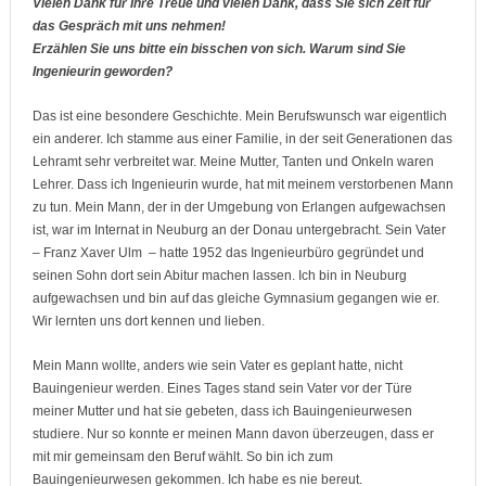
Vielen Dank für Ihre Treue und vielen Dank, dass Sie sich Zeit für
das Gespräch mit uns nehmen!
Erzählen Sie uns bitte ein bisschen von sich. Warum sind Sie
Ingenieurin geworden?
Das ist eine besondere Geschichte. Mein Berufswunsch war eigentlich
ein anderer. Ich stamme aus einer Familie, in der seit Generationen das
Lehramt sehr verbreitet war. Meine Mutter, Tanten und Onkeln waren
Lehrer. Dass ich Ingenieurin wurde, hat mit meinem verstorbenen Mann
zu tun. Mein Mann, der in der Umgebung von Erlangen aufgewachsen
ist, war im Internat in Neuburg an der Donau untergebracht. Sein Vater
– Franz Xaver Ulm – hatte 1952 das Ingenieurbüro gegründet und
seinen Sohn dort sein Abitur machen lassen. Ich bin in Neuburg
aufgewachsen und bin auf das gleiche Gymnasium gegangen wie er.
Wir lernten uns dort kennen und lieben.
Mein Mann wollte, anders wie sein Vater es geplant hatte, nicht
Bauingenieur werden. Eines Tages stand sein Vater vor der Türe
meiner Mutter und hat sie gebeten, dass ich Bauingenieurwesen
studiere. Nur so konnte er meinen Mann davon überzeugen, dass er
mit mir gemeinsam den Beruf wählt. So bin ich zum
Bauingenieurwesen gekommen. Ich habe es nie bereut.