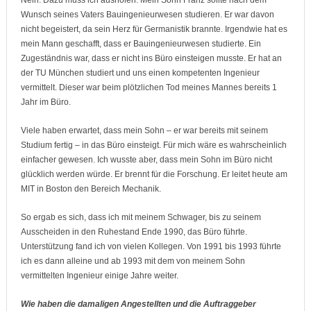
Nein. Dazu muss ich ausholen. Mein Sohn Franz sollte nach dem
Wunsch seines Vaters Bauingenieurwesen studieren. Er war davon
nicht begeistert, da sein Herz für Germanistik brannte. Irgendwie hat es
mein Mann geschafft, dass er Bauingenieurwesen studierte. Ein
Zugeständnis war, dass er nicht ins Büro einsteigen musste. Er hat an
der TU München studiert und uns einen kompetenten Ingenieur
vermittelt. Dieser war beim plötzlichen Tod meines Mannes bereits 1
Jahr im Büro.
Viele haben erwartet, dass mein Sohn – er war bereits mit seinem
Studium fertig – in das Büro einsteigt. Für mich wäre es wahrscheinlich
einfacher gewesen. Ich wusste aber, dass mein Sohn im Büro nicht
glücklich werden würde. Er brennt für die Forschung. Er leitet heute am
MIT in Boston den Bereich Mechanik.
So ergab es sich, dass ich mit meinem Schwager, bis zu seinem
Ausscheiden in den Ruhestand Ende 1990, das Büro führte.
Unterstützung fand ich von vielen Kollegen. Von 1991 bis 1993 führte
ich es dann alleine und ab 1993 mit dem von meinem Sohn
vermittelten Ingenieur einige Jahre weiter.
Wie haben die damaligen Angestellten und die Auftraggeber