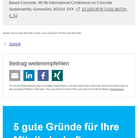
Based Concrete, 4th fib International Conference on Concrete
Sustainability, Guimarães, 9/2024. DOI:
10.1007/978-3-031-80724-
4_52
Quelle: Hochschule München, Fotos: Louis Dickhaut / Hochschule München
Zurück
Beitrag weiterempfehlen
Die Social Media Buttons oben sind datenschutzkonform und übermitteln beim Aufruf der Seite noch keine Daten an
den jeweiligen Plattform-Betreiber. Dies geschieht erst beim Klick auf einen Social Media Button (
Datenschutz
).