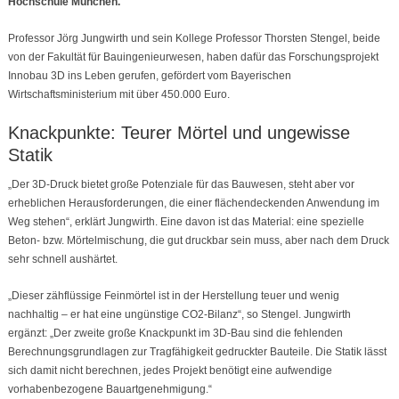
Hochschule München.
Professor Jörg Jungwirth und sein Kollege Professor Thorsten Stengel, beide
von der Fakultät für Bauingenieurwesen, haben dafür das Forschungsprojekt
Innobau 3D ins Leben gerufen, gefördert vom Bayerischen
Wirtschaftsministerium mit über 450.000 Euro.
Knackpunkte: Teurer Mörtel und ungewisse
Statik
„Der 3D-Druck bietet große Potenziale für das Bauwesen, steht aber vor
erheblichen Herausforderungen, die einer flächendeckenden Anwendung im
Weg stehen“, erklärt Jungwirth. Eine davon ist das Material: eine spezielle
Beton- bzw. Mörtelmischung, die gut druckbar sein muss, aber nach dem Druck
sehr schnell aushärtet.
„Dieser zähflüssige Feinmörtel ist in der Herstellung teuer und wenig
nachhaltig – er hat eine ungünstige CO2-Bilanz“, so Stengel. Jungwirth
ergänzt: „Der zweite große Knackpunkt im 3D-Bau sind die fehlenden
Berechnungsgrundlagen zur Tragfähigkeit gedruckter Bauteile. Die Statik lässt
sich damit nicht berechnen, jedes Projekt benötigt eine aufwendige
vorhabenbezogene Bauartgenehmigung.“