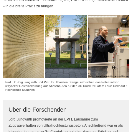
mit all seinen Vorteilen – Geschwindigkeit, Effizienz und gestalterische Freiheit
– in die breite Praxis zu bringen.
Prof. Dr. Jörg Jungwirth und Prof. Dr. Thorsten Stengel erforschen das Potential von
recycelter Gesteinskörnung aus Abrissbauten für den 3D-Druck. © Fotos: Louis Dickhaut /
Hochschule München
Über die Forschenden
Jörg Jungwirth promovierte an der EPFL Lausanne zum
Zugtragverhalten von Ultrahochleistungsbeton. Anschließend war er als
leitender Ingenieur an Großprojekten beteiligt, darunter Brücken und