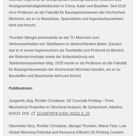
Hochgeschwindigkeitsstrecken in China, Katar und Brasilien. Seit 2016
ist er Professor an der Fakultät für Bauingenieurwesen der Hochschule
München, wo er zu Massivbau, Spannbeton und Ingenieurbauwerken
lehrt und forscht.
Thorsten Stengel promovierte an der TU München zum
Verbundverhalten von Stahlfasern in ultrahochfestem Beton. Danach
war er in einem Ingenieurbüro als Teamleiter und Prokurist im Bereich
der Betontechnologie sowie der Instandsetzung von
Stahlbetonbauwerken tätig. 2020 wurde er als Professor an die Fakultät
für Bauingenieurwesen der Hochschule München berufen, wo er zu
Baustoffen und Bauchemie lehrt und forscht.
Publikationen
Jungwirth Jörg, Richter Christiane: 3D Concrete Printing – From
Mechanical Properties to Structural Analysis, fib Symposium, Istanbul,
6/2023. DOI:
10.1007/978-3-031-32511-3_22
Obermeier Nico, Richter Christiane, Stengel Thorsten, Wiese Felix: Low
Global Warming Potential and Resource-Efficient 3D Printing Cement-