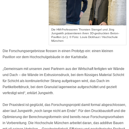
Die HM-Professoren Thorsten Stengel und Jörg
Jungwirth präsentieren ihren 3D-gedruckten Beton-
Pavillon (v.l.). © Foto: Louis Dickhaut / Hochschule
München
Die Forschungsergebnisse flossen in einen Prototyp ein: einen kleinen
Pavillon vor dem Hochschulgebäude in der Karlstraße.
„Gemeinsam mit unseren zwei Partnern aus der Wirtschaft fertigten wir Wände
und Dach – die Wände im Extrusionsdruck, bei dem flüssiges Material Schicht
für Schicht als kontinuierlicher Strang aufgetragen wird, das Dach im
Partikelbettdruck, bei dem Granulat lagenweise aufgeschüttet und gezielt
verfestigt wird“, erklärt Jungwirth.
Der Praxistest ist geglückt, das Forschungsprojekt damit formal abgeschlossen,
aber laut Jungwirth „noch lange nicht am Ende“: Für den Druckbaustoff und die
Optimierung der Berechnungsformeln sind bereits neue Forschungsvorhaben
in Vorbereitung. Die Hochschule München arbeitet daran, das additive Bauen