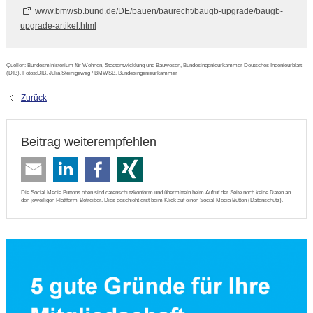
www.bmwsb.bund.de/DE/bauen/baurecht/baugb-upgrade/baugb-
upgrade-artikel.html
Quellen: Bundesministerium für Wohnen, Stadtentwicklung und Bauwesen, Bundesingenieurkammer Deutsches Ingenieurblatt
(DIB), Fotos:DIB, Julia Steinigeweg / BMWSB, Bundesingenieurkammer
Zurück
Beitrag weiterempfehlen
Die Social Media Buttons oben sind datenschutzkonform und übermitteln beim Aufruf der Seite noch keine Daten an
den jeweiligen Plattform-Betreiber. Dies geschieht erst beim Klick auf einen Social Media Button (
Datenschutz
).