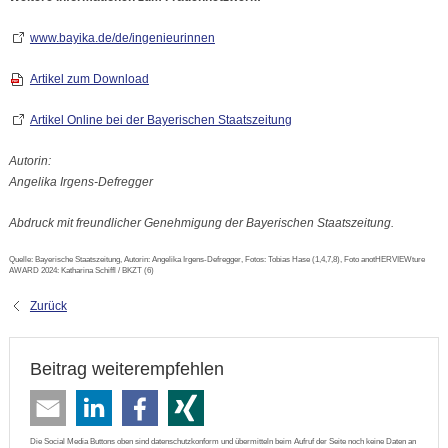
www.bayika.de/de/ingenieurinnen
Artikel zum Download
Artikel Online bei der Bayerischen Staatszeitung
Autorin:
Angelika Irgens-Defregger
Abdruck mit freundlicher Genehmigung der Bayerischen Staatszeitung.
Quelle: Bayerische Staatszeitung, Autorin: Angelika Irgens-Defregger, Fotos: Tobias Hase (1,4,7,8), Foto anotHERVIEWture
AWARD 2024: Katharina Schiffl / BKZT (6)
Zurück
Beitrag weiterempfehlen
Die Social Media Buttons oben sind datenschutzkonform und übermitteln beim Aufruf der Seite noch keine Daten an