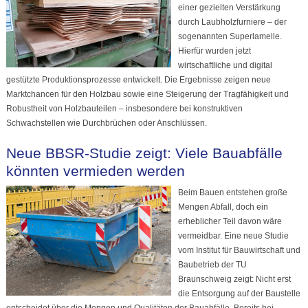
einer gezielten Verstärkung
durch Laubholzfurniere – der
sogenannten Superlamelle.
Hierfür wurden jetzt
wirtschaftliche und digital
gestützte Produktionsprozesse entwickelt. Die Ergebnisse zeigen neue
Marktchancen für den Holzbau sowie eine Steigerung der Tragfähigkeit und
Robustheit von Holzbauteilen – insbesondere bei konstruktiven
Schwachstellen wie Durchbrüchen oder Anschlüssen.
Neue BBSR-Studie zeigt: Viele Bauabfälle
könnten vermieden werden
Beim Bauen entstehen große
Mengen Abfall, doch ein
erheblicher Teil davon wäre
vermeidbar. Eine neue Studie
vom Institut für Bauwirtschaft und
Baubetrieb der TU
Braunschweig zeigt: Nicht erst
die Entsorgung auf der Baustelle
entscheidet über die Mengen und Qualitäten der Bauabfälle. Bereits bei