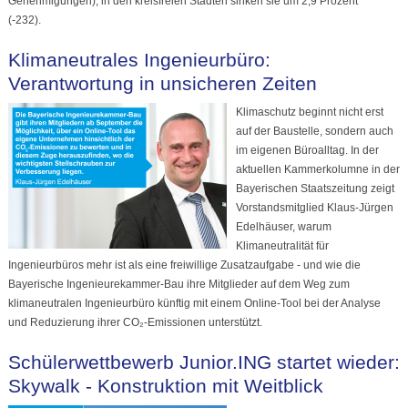
Genehmigungen), in den kreisfreien Städten sinken sie um 2,9 Prozent
(-232).
Klimaneutrales Ingenieurbüro:
Verantwortung in unsicheren Zeiten
Klimaschutz beginnt nicht erst
auf der Baustelle, sondern auch
im eigenen Büroalltag. In der
aktuellen Kammerkolumne in der
Bayerischen Staatszeitung zeigt
Vorstandsmitglied Klaus-Jürgen
Edelhäuser, warum
Klimaneutralität für
Ingenieurbüros mehr ist als eine freiwillige Zusatzaufgabe - und wie die
Bayerische Ingenieurekammer-Bau ihre Mitglieder auf dem Weg zum
klimaneutralen Ingenieurbüro künftig mit einem Online-Tool bei der Analyse
und Reduzierung ihrer CO₂-Emissionen unterstützt.
Schülerwettbewerb Junior.ING startet wieder:
Skywalk - Konstruktion mit Weitblick