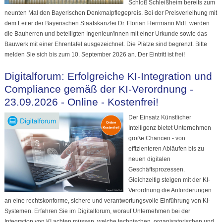
Schloß Schleißheim bereits zum
neunten Mal den Bayerischen Denkmalpflegepreis. Bei der Preisverleihung mit
dem Leiter der Bayerischen Staatskanzlei Dr. Florian Herrmann MdL werden
die Bauherren und beteiligten Ingenieur/innen mit einer Urkunde sowie das
Bauwerk mit einer Ehrentafel ausgezeichnet. Die Plätze sind begrenzt. Bitte
melden Sie sich bis zum 10. September 2026 an. Der Eintritt ist frei!
Digitalforum: Erfolgreiche KI-Integration und
Compliance gemäß der KI-Verordnung -
23.09.2026 - Online - Kostenfrei!
Der Einsatz Künstlicher
Intelligenz bietet Unternehmen
große Chancen - von
effizienteren Abläufen bis zu
neuen digitalen
Geschäftsprozessen.
Gleichzeitig steigen mit der KI-
Verordnung die Anforderungen
an eine rechtskonforme, sichere und verantwortungsvolle Einführung von KI-
Systemen. Erfahren Sie im Digitalforum, worauf Unternehmen bei der
Integration von KI achten müssen, welche technischen, organisatorischen und