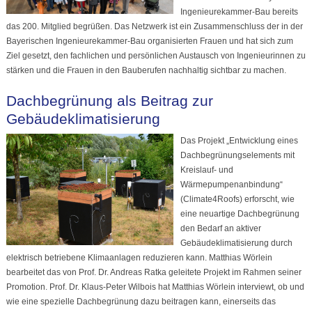
Ingenieurekammer-Bau bereits
das 200. Mitglied begrüßen. Das Netzwerk ist ein Zusammenschluss der in der
Bayerischen Ingenieurekammer-Bau organisierten Frauen und hat sich zum
Ziel gesetzt, den fachlichen und persönlichen Austausch von Ingenieurinnen zu
stärken und die Frauen in den Bauberufen nachhaltig sichtbar zu machen.
Dachbegrünung als Beitrag zur
Gebäudeklimatisierung
Das Projekt „Entwicklung eines
Dachbegrünungselements mit
Kreislauf- und
Wärmepumpenanbindung“
(Climate4Roofs) erforscht, wie
eine neuartige Dachbegrünung
den Bedarf an aktiver
Gebäudeklimatisierung durch
elektrisch betriebene Klimaanlagen reduzieren kann. Matthias Wörlein
bearbeitet das von Prof. Dr. Andreas Ratka geleitete Projekt im Rahmen seiner
Promotion. Prof. Dr. Klaus-Peter Wilbois hat Matthias Wörlein interviewt, ob und
wie eine spezielle Dachbegrünung dazu beitragen kann, einerseits das