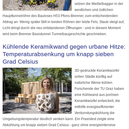
setzen die Meißelbagger in der
westlichen und östlichen
Haupttunnelröhre des Bauloses H53 Pfons-Brenner, zum entscheidenden
Abtrag an. Wenig später fällt in beiden Röhren der letzte Fels, Staub steigt auf,
Licht dringt durch die neu entstandenen Öffnungen - und in diesem Moment
wird beim Brenner Basistunnel Tunnelbaugeschichte geschrieben.
Kühlende Keramikwand gegen urbane Hitze:
Temperaturabsenkung um knapp sieben
Grad Celsius
3D-gedruckte Keramikwürfel
sollen Städte künftig auf
natürliche Weise kühlen.
Forschende der TU Graz haben
eine Kühlwand aus porösen
Keramikwürfel entwickelt, die
mithilfe energieeffizienter
Verdunstungskühlung die
Umgebungstemperatur deutlich senken kann. Ein Praxistest zeigte eine
Abkühlung um knapp sieben Grad Celsius - ganz ohne energieintensive